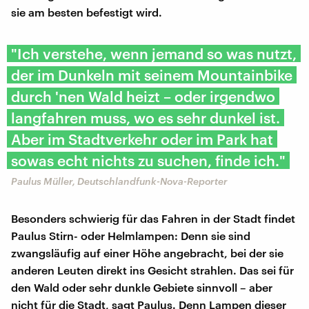
sie am besten befestigt wird.
"Ich verstehe, wenn jemand so was nutzt,
der im Dunkeln mit seinem Mountainbike
durch 'nen Wald heizt – oder irgendwo
langfahren muss, wo es sehr dunkel ist.
Aber im Stadtverkehr oder im Park hat
sowas echt nichts zu suchen, finde ich."
Paulus Müller, Deutschlandfunk-Nova-Reporter
Besonders schwierig für das Fahren in der Stadt findet
Paulus Stirn- oder Helmlampen: Denn sie sind
zwangsläufig auf einer Höhe angebracht, bei der sie
anderen Leuten direkt ins Gesicht strahlen. Das sei für
den Wald oder sehr dunkle Gebiete sinnvoll – aber
nicht für die Stadt, sagt Paulus. Denn Lampen dieser