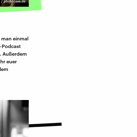
4 / photocase.de
nn man einmal
1-Podcast
m. Außerdem
ihr euer
zdem