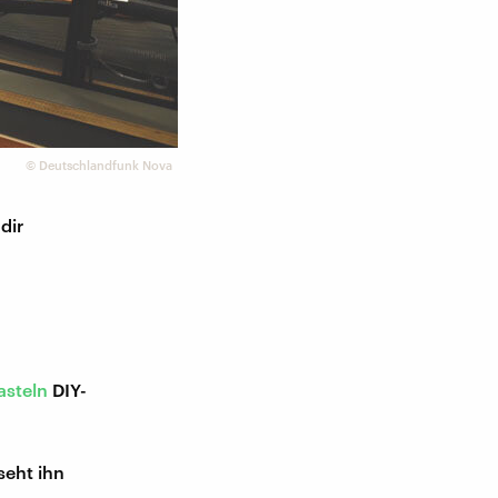
©
Deutschlandfunk Nova
dir
asteln
DIY-
seht ihn