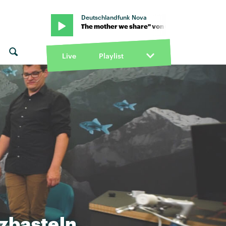
Deutschlandfunk Nova
rches · "The mother we share" von Chvrches · "The mother we sha
Live
Playlist
zbasteln