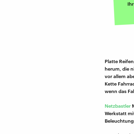
Ih
Platte Reife
herum, die ni
vor allem ab
Kette Fahrra
wenn das Fah
Netzbastler
M
Werkstatt mi
Beleuchtung 