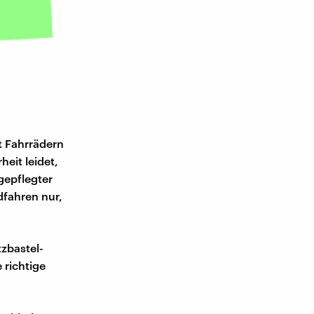
t Fahrrädern
heit leidet,
gepflegter
dfahren nur,
zbastel-
 richtige