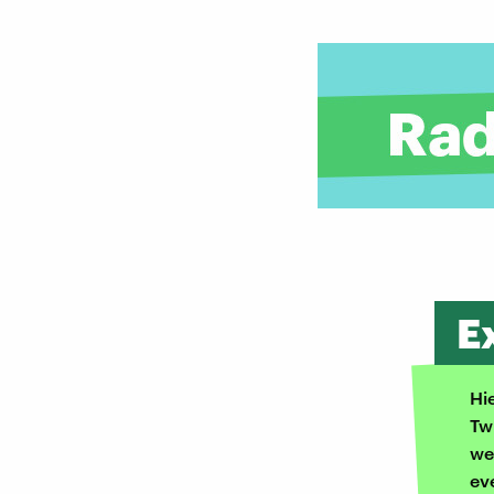
E
Hi
Tw
we
ev