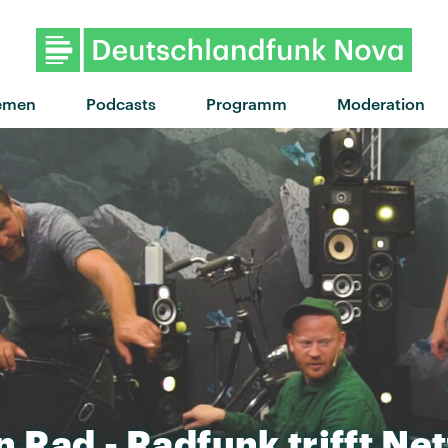
"The mother we share" von Chv
emen
Podcasts
Programm
Moderation
n
Rad
-
Radfunk
trifft
Net