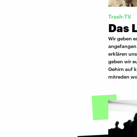
Trash-TV
Das L
Wir geben es
angefangen h
erklären un
geben wir e
Gehirn auf 
mitreden woll