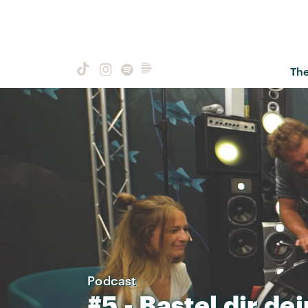
Th
Podcast
#5
-
Bastel
dir
dei