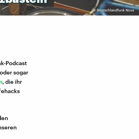
©
Deutschlandfunk Nova
nk-Podcast
 oder sogar
n
, die ihr
ifehacks
den
unseren