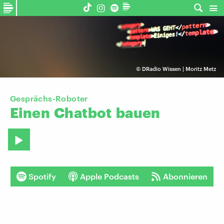
©
DRadio Wissen | Moritz Metz
Gesprächs-Roboter
Einen
Chatbot
bauen
Spotify
Apple Podcasts
Abonnieren