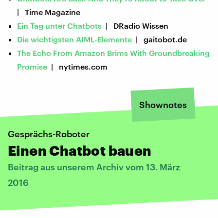
| Time Magazine
Ein Tag unter Chatbots
| DRadio Wissen
Die wichtigsten AIML-Elemente
| gaitobot.de
The Echo From Amazon Brims With Groundbreaking
Promise
| nytimes.com
Shownotes
Gesprächs-Roboter
Einen Chatbot bauen
Beitrag aus unserem Archiv vom 13. März
2016