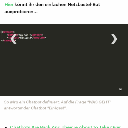
Hier
könnt ihr den einfachen Netzbastel-Bot
ausprobieren...
‹
›
©
So wird ein Chatbot definiert: Auf die Frage "WAS GEHT"
antwortet der Chatbot "Einiges!".
Chatbots Are Back And They’re About to Take Over