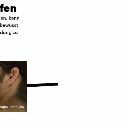
fen
den, kann
-bewusst
idung zu
mago/PhotoAlto