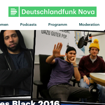
emen
Podcasts
Programm
Moderation
es
Black
2016