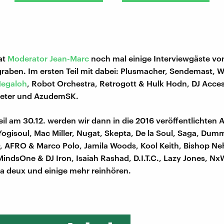
at
Moderator
Jean-Marc
noch mal einige Interviewgäste vo
raben. Im ersten Teil mit dabei: Plusmacher, Sendemast, 
egaloh
, Robot Orchestra, Retrogott & Hulk Hodn, DJ Acces
Raeter und AzudemSK.
eil am 30.12. werden wir dann in die 2016 veröffentlichten 
Yogisoul, Mac Miller, Nugat, Skepta, De la Soul, Saga, Du
 AFRO & Marco Polo, Jamila Woods, Kool Keith, Bishop Neh
MindsOne & DJ Iron, Isaiah Rashad, D.I.T.C., Lazy Jones, Nx
e a deux und einige mehr reinhören.