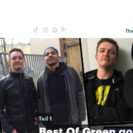
Th
Teil 1
Best
Of
Green
go