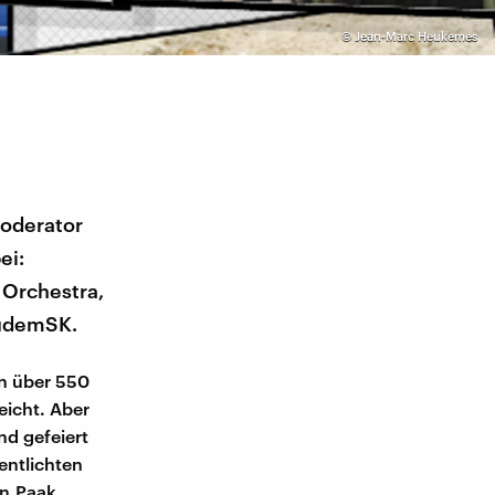
©
Jean-Marc Heukemes
Moderator
ei:
Orchestra,
zudemSK.
in über 550
eicht. Aber
nd gefeiert
entlichten
n.Paak,