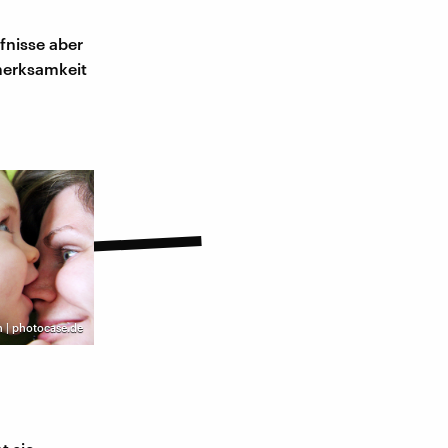
fnisse aber
merksamkeit
 | photocase.de