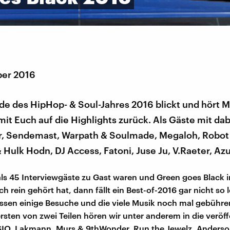
ber 2016
de des HipHop- & Soul-Jahres 2016 blickt und hört 
it Euch auf die Highlights zurück. Als Gäste mit dab
, Sendemast, Warpath & Soulmade, Megaloh, Robot 
 Hulk Hodn, DJ Access, Fatoni, Juse Ju, V.Raeter, A
s 45 Interviewgäste zu Gast waren und Green goes Black 
h rein gehört hat, dann fällt ein Best-of-2016 gar nicht so l
ssen einige Besuche und die viele Musik noch mal gebühre
rsten von zwei Teilen hören wir unter anderem in die veröff
SIO, Lakmann, Murs & 9thWonder, Run the Jewelz, Anderso