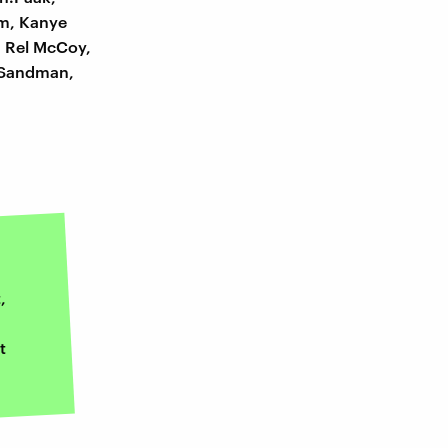
am, Kanye
, Rel McCoy,
y Sandman,
,
t