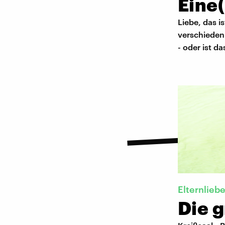
Eine(
Liebe, das 
verschieden
- oder ist d
Elternlieb
Die g