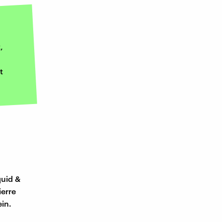
,
t
quid &
erre
in.