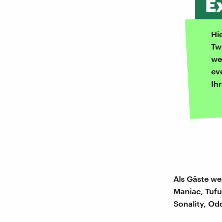
E
Hi
Tw
we
ev
Ih
Als Gäste we
Maniac, Tufu
Sonality, Od