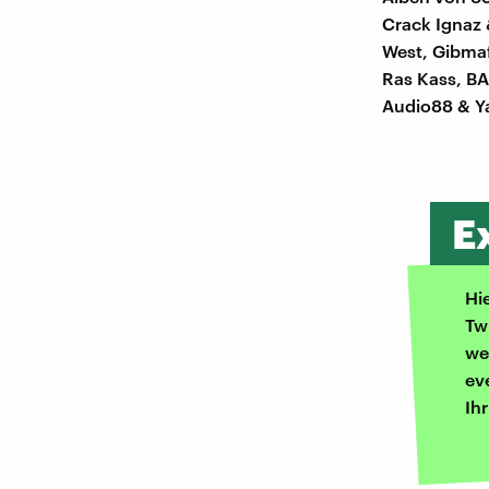
Crack Ignaz
West, Gibmaf
Ras Kass, BA
Audio88 & Ya
E
Hi
Tw
we
ev
Ih