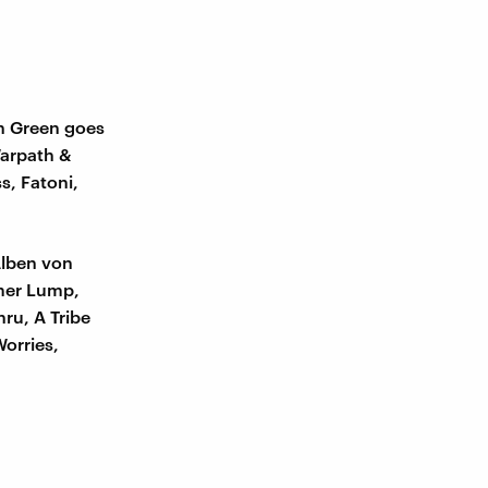
n Green goes
Warpath &
s, Fatoni,
Alben von
mmer Lump,
ru, A Tribe
Worries,