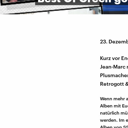
23. Dezem
Kurz vor En
Jean-Marc m
Plusmacher
Retrogott &
Wenn mehr al
Alben mit Euc
natürlich mü
werden. Im e
Alben von S