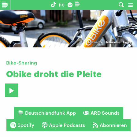
©
Imago | Hollandse Hogde
Bike-Sharing
Obike
droht
die
Pleite
Deutschlandfunk App
ARD Sounds
Spotify
Apple Podcasts
Abonnieren