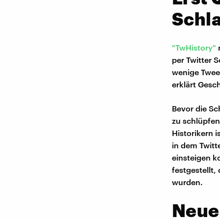
Schl
"TwHistory"
per Twitter 
wenige Tweet
erklärt Gesc
Bevor die Sc
zu schlüpfen
Historikern 
in dem Twitte
einsteigen k
festgestellt,
wurden.
Neue