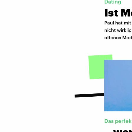
Dating
Ist 
Paul hat mit
nicht wirkli
offenes Mode
Das perfek
…wen