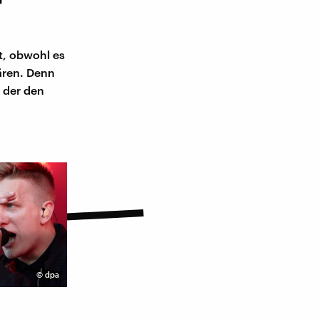
t, obwohl es
ären. Denn
 der den
©
dpa