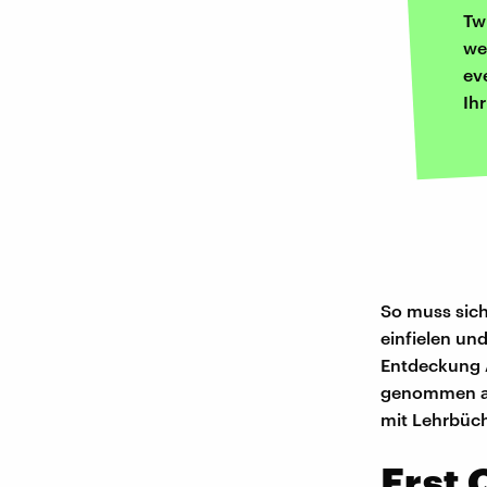
Tw
we
ev
Ih
So muss sich
einfielen un
Entdeckung A
genommen au
mit Lehrbüch
Erst 