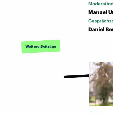
Moderatio
Manuel U
Gesprächsp
Daniel Be
Weitere Beiträge