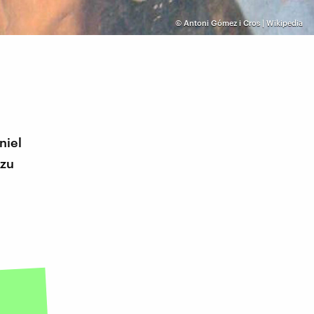
©
Antoni Gómez i Cros | Wikipedia
niel
 zu