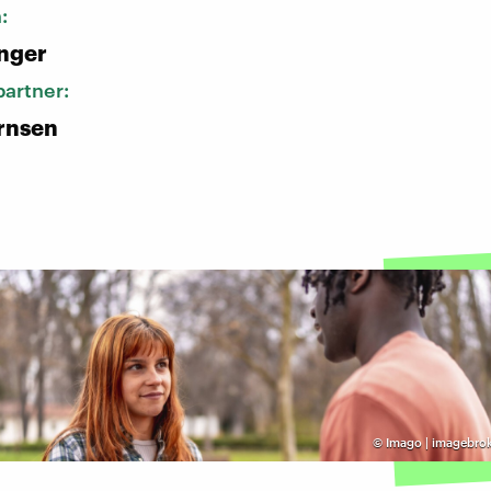
n:
nger
artner:
rnsen
©
Imago | imagebrok