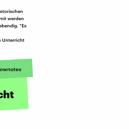
istorischen
amit werden
lebendig. "Es
m Unterricht
ownotes
cht