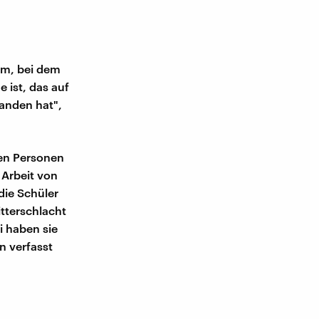
um, bei dem
e ist, das auf
tanden hat",
hen Personen
 Arbeit von
die Schüler
itterschlacht
i haben sie
n verfasst