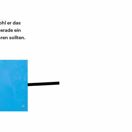
ohl er das
gerade ein
ren sollten.
©
-