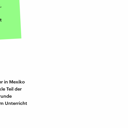
,
t
er in Mexiko
le Teil der
Grunde
m Unterricht