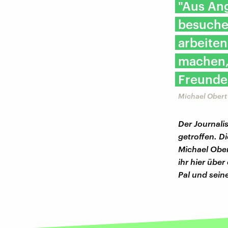
"Aus Ang
besuchen
arbeiten
machen, 
Freunde 
Michael Obert 
Der Journali
getroffen. D
Michael Ober
ihr hier übe
Pal und sein