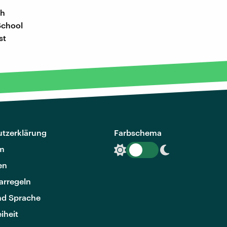
ch
School
st
tzerklärung
Farbschema
m
en
rregeln
nd Sprache
eiheit