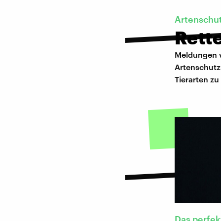
Artenschu
Rette
Meldungen v
Artenschutz-
Tierarten z
Das perfe