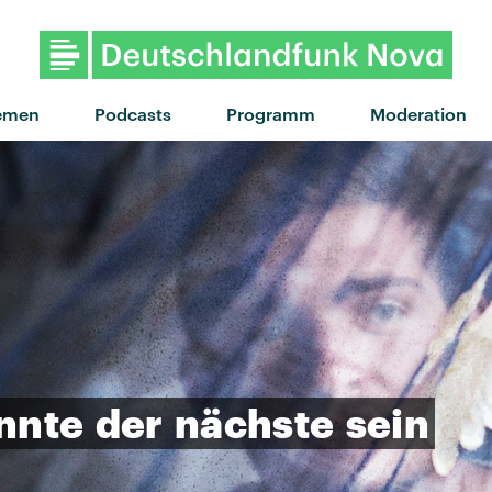
"Eastside Girls" v
emen
Podcasts
Programm
Moderation
nnte
der
nächste
sein