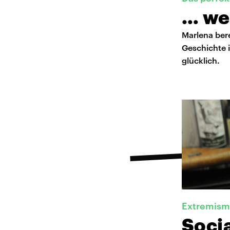
… wen
Marlena bere
Geschichte i
glücklich.
Extremism
Socia