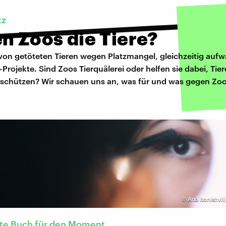
tz
n Zoos die Tiere?
on getöteten Tieren wegen Platzmangel, gleichzeitig auf
Projekte. Sind Zoos Tierquälerei oder helfen sie dabei, Tie
u schützen? Wir schauen uns an, was für und was gegen Zoo
©
Ana Itonishvil
kte Buch für den Moment