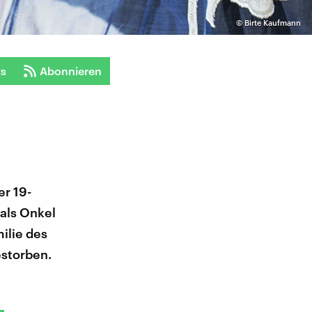
©
Birte Kaufmann
ts
Abonnieren
er 19-
als Onkel
ilie des
storben.