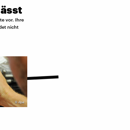
lässt
e vor. Ihre
det nicht
©
dpa