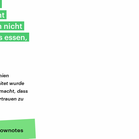
ht
n nicht
s essen,
nien
itet wurde
emacht, dass
rtrauen zu
ownotes