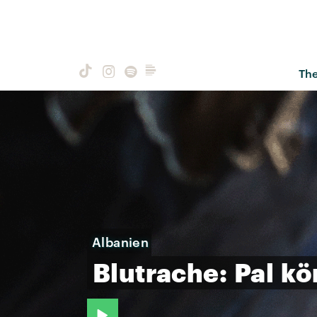
Th
Albanien
Blutrache:
Pal
kö