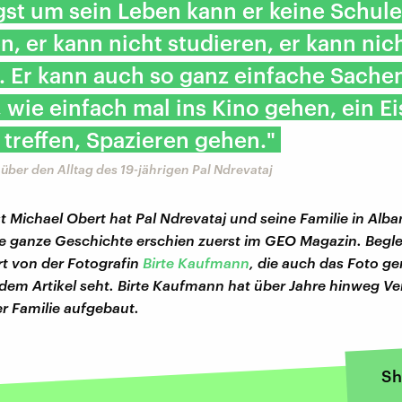
st um sein Leben kann er keine Schule
, er kann nicht studieren, er kann nic
. Er kann auch so ganz einfache Sache
wie einfach mal ins Kino gehen, ein Ei
treffen, Spazieren gehen."
über den Alltag des 19-jährigen Pal Ndrevataj
st Michael Obert hat Pal Ndrevataj und seine Familie in Alba
ie ganze Geschichte erschien zuerst im GEO Magazin. Begle
t von der Fotografin
Birte Kaufmann
, die auch das Foto g
r dem Artikel seht. Birte Kaufmann hat über Jahre hinweg Ve
er Familie aufgebaut.
Sh