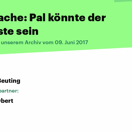
ache: Pal könnte der
te sein
s unserem Archiv vom 09. Juni 2017
:
Beuting
artner:
Obert