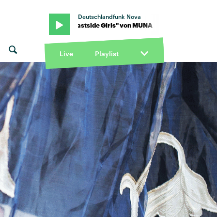
Deutschlandfunk Nova
on MUNA · "Eastside Girls" von MUNA · "Eastside Girls" von MUNA
Live
Playlist