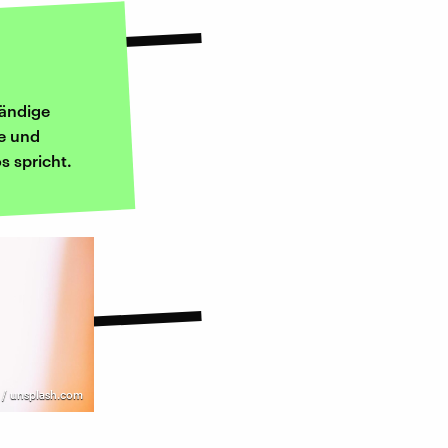
wändige
re und
s spricht.
i / unsplash.com