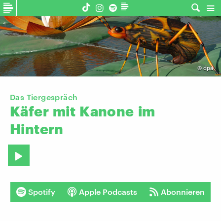
©
dpa
Das Tiergespräch
Käfer
mit
Kanone
im
Hintern
Spotify
Apple Podcasts
Abonnieren