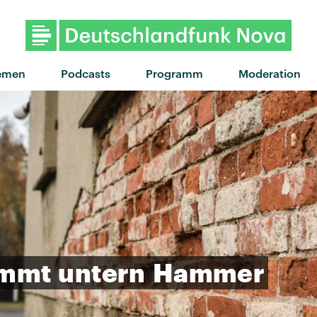
emen
Podcasts
Programm
Moderation
mmt
untern
Hammer