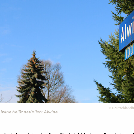
©
Deutschlandf
Alwine heißt natürlich: Alwine