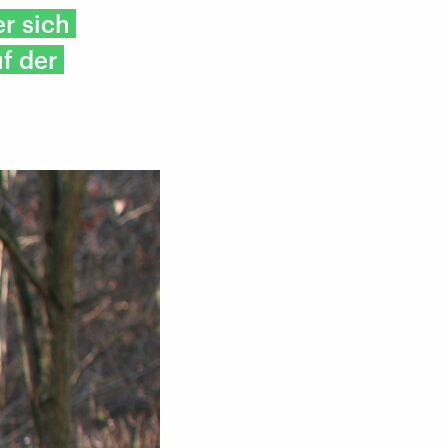
er sich
f der