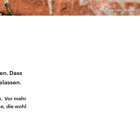
©
picture alliance
den. Dass
elassen.
k. Vor mehr
e, die wohl