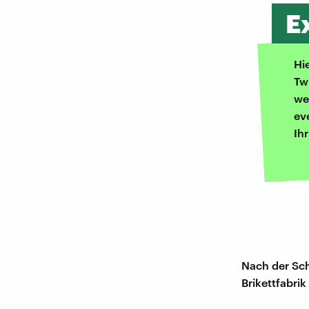
E
Hi
Tw
we
ev
Ih
Nach der Sch
Brikettfabri