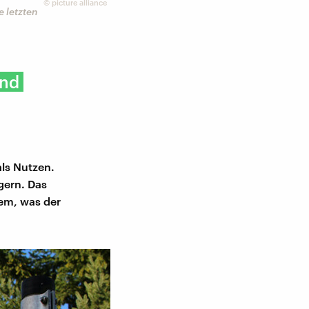
©
picture alliance
 letzten
and
als Nutzen.
gern. Das
em, was der