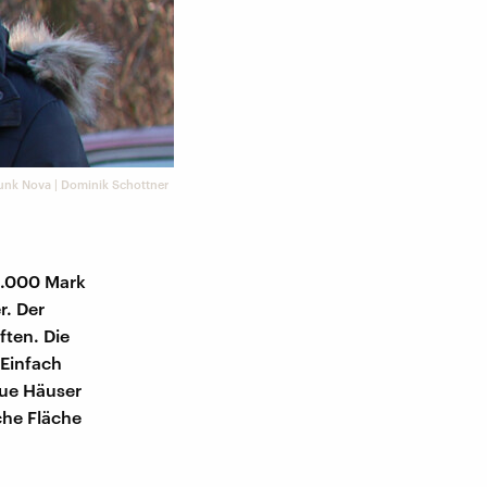
unk Nova | Dominik Schottner
95.000 Mark
r. Der
ften. Die
Einfach
eue Häuser
che Fläche