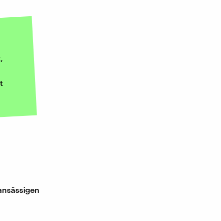
,
t
 ansässigen