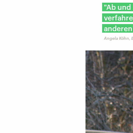
"Ab und 
verfahre
anderen 
Angela Köhn, 