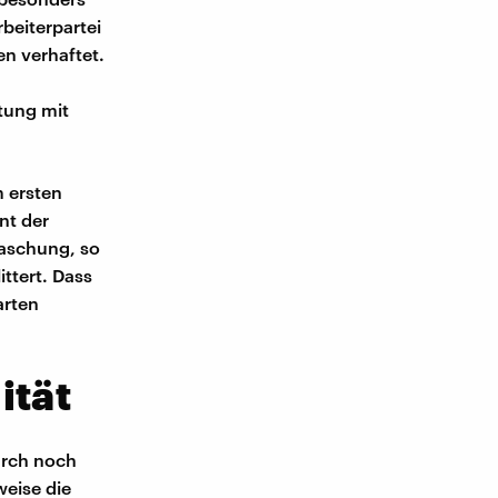
rbeiterpartei
n verhaftet.
tung mit
m ersten
nt der
raschung, so
ttert. Dass
arten
ität
durch noch
weise die