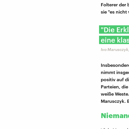
Folterer der 
sie "es nich
"Die Erk
eine kl
Ivo Marusczyk
Insbesondere
nimmt insges
positiv auf 
Parteien, die
weiße Weste.
Marusczyk. B
Niemand