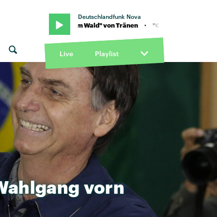
Deutschlandfunk Nova
· "Chrom im Wald" von Tränen · "Chrom im Wald" von Tränen
Live
Playlist
Wahlgang
vorn