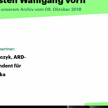
s unserem Archiv vom 08. Oktober 2018
:
artner:
czyk, ARD-
ndent für
ka