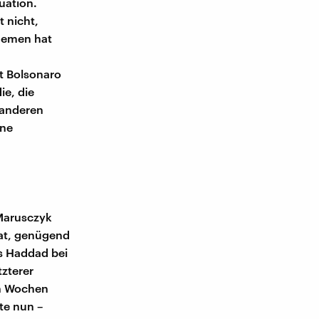
uation.
 nicht,
hemen hat
at Bolsonaro
ie, die
 anderen
ine
 Marusczyk
hat, genügend
s Haddad bei
tzterer
en Wochen
te nun –