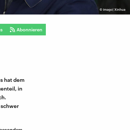
©
imago| Xinhua
ts
Abonnieren
as hat dem
nteil, in
ch.
 schwer
 besonders