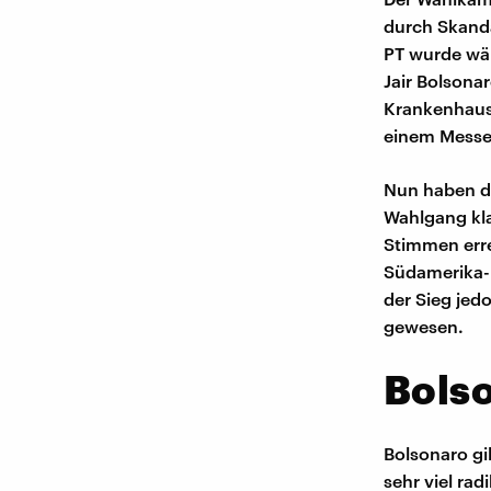
durch Skandal
PT wurde wä
Jair Bolsona
Krankenhaus,
einem Messer
Nun haben di
Wahlgang kla
Stimmen erre
Südamerika-K
der Sieg jed
gewesen.
Bolso
Bolsonaro gil
sehr viel rad