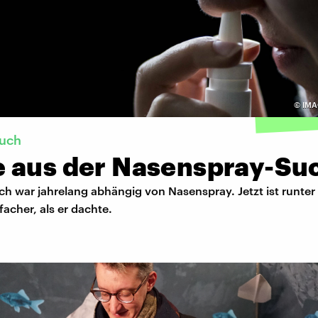
©
IMA
such
 aus der Nasenspray-Su
ch war jahrelang abhängig von Nasenspray. Jetzt ist runte
facher, als er dachte.