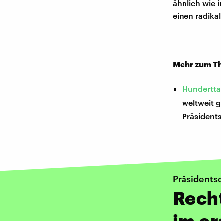
ähnlich wie 
einen radika
Mehr zum T
Hundertta
weltweit g
Präsidents
Präsidentsc
Recht
im e