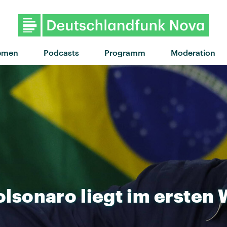
"Chrom im Wald" von Tränen 
emen
Podcasts
Programm
Moderation
olsonaro
liegt
im
ersten