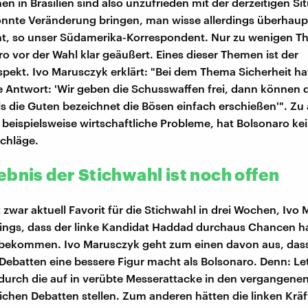
n in Brasilien sind also unzufrieden mit der derzeitigen Sit
nnte Veränderung bringen, man wisse allerdings überhaupt
ht, so unser Südamerika-Korrespondent. Nur zu wenigen T
ro vor der Wahl klar geäußert. Eines dieser Themen ist der
spekt. Ivo Marusczyk erklärt: "Bei dem Thema Sicherheit h
e Antwort: 'Wir geben die Schusswaffen frei, dann können d
ls die Guten bezeichnet die Bösen einfach erschießen'". Zu
beispielsweise wirtschaftliche Probleme, hat Bolsonaro ke
chläge.
ebnis der Stichwahl ist noch offen
t zwar aktuell Favorit für die Stichwahl in drei Wochen, Ivo
dings, dass der linke Kandidat Haddad durchaus Chancen 
bekommen. Ivo Marusczyk geht zum einen davon aus, das
 Debatten eine bessere Figur macht als Bolsonaro. Denn: Le
durch die auf in verübte Messerattacke in den vergangen
ichen Debatten stellen. Zum anderen hätten die linken Kräf