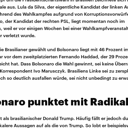
e aus. Lula da Silva, der eigentliche Kandidat der linken A
hrend des Wahlkampfes aufgrund von Korruptionsvorwürfe
ro, der Kandidat der rechten PSL, liegt momentan noch im
 weil er vor einigen Wochen bei einer Wahlkampfveranstal
 verletzt wurde.
e Brasilianer gewählt und Bolsonaro liegt mit 46 Prozent i
r vor dem zweitplatzierten Fernando Haddad, der 29 Proze
icht hat. Dass Bolsonaro die Wahl gewinnt, sei keine Über
orrespondent Ivo Marusczyk. Brasiliens Linke sei zu zerspli
och so deutlich ausfallen würde, sei nicht unbedingt zu erw
naro punktet mit Radikal
t als brasilianischer Donald Trump. Häufig fällt er jedoch 
ikalere Aussagen auf als die von Trump. So lobt er beispiels