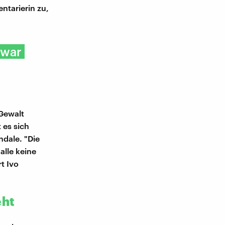
entarierin zu,
 war
 Gewalt
 es sich
dale. "Die
alle keine
t Ivo
eht