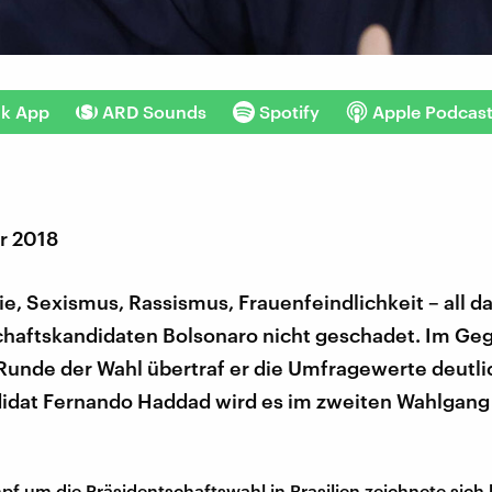
nk App
ARD Sounds
Spotify
Apple Podcas
r 2018
, Sexismus, Rassismus, Frauenfeindlichkeit – all d
haftskandidaten Bolsonaro nicht geschadet. Im Gege
Runde der Wahl übertraf er die Umfragewerte deutli
dat Fernando Haddad wird es im zweiten Wahlgang
f um die Präsidentschaftswahl in Brasilien zeichnete sich