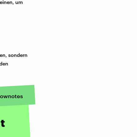
reinen, um
ien, sondern
 den
ownotes
t