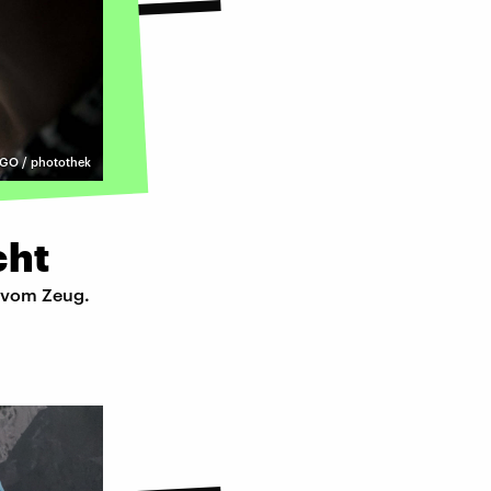
GO / photothek
cht
r vom Zeug.