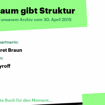
aum gibt Struktur
s unserem Archiv vom 30. April 2015
artnerin:
ret Braun
n:
yroff
te Buch für den Moment...