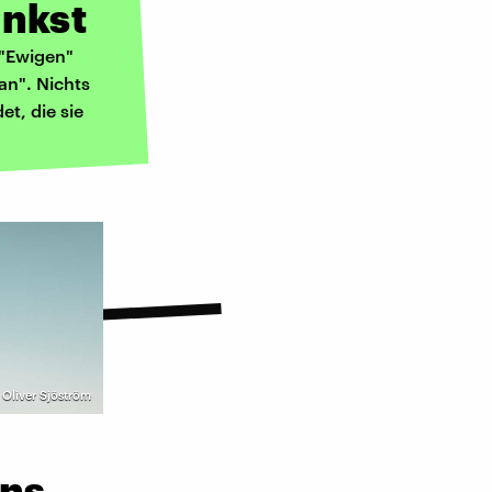
enkst
 "Ewigen"
n". Nichts
et, die sie
| Oliver Sjöström
ins