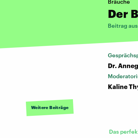
Bräuche
Der B
Beitrag au
Gesprächsp
Dr. Anneg
Moderatori
Kaline Th
Weitere Beiträge
Das perfek