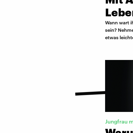
Lebe
Wann wart i
sein? Nehme
etwas leich
Jungfrau m
Waru