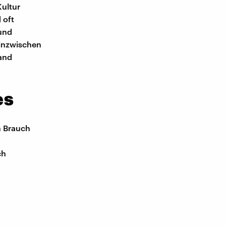
Kultur
 oft
und
 inzwischen
land
es
n Brauch
ch