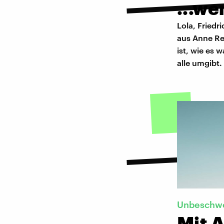
...w
Lola, Friedr
aus Anne Re
ist, wie es 
alle umgibt.
Unbeschwe
Mit A