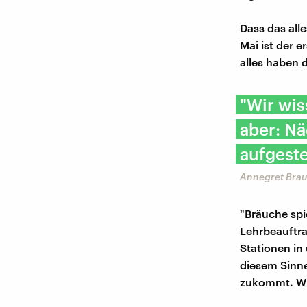
Dass das all
Mai ist der e
alles haben d
"Wir wis
aber: Nä
aufgestel
Annegret Bra
"Bräuche spi
Lehrbeauftra
Stationen in
diesem Sinne
zukommt. Wir