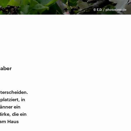
©
E.D. / photocase.de
 aber
nterscheiden.
latziert, in
änner ein
rke, die ein
 am Haus