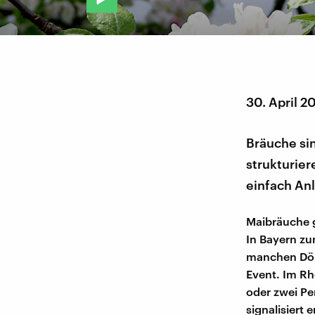
30. April 2
Bräuche sin
strukturie
einfach Anl
Maibräuche g
In Bayern zum
manchen Dörf
Event. Im Rh
oder zwei Pe
signalisiert