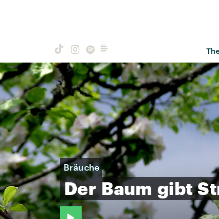
Th
Bräuche
Der
Baum
gibt
St