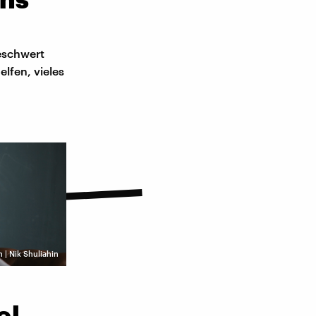
eschwert
lfen, vieles
 | Nik Shuliahin
el