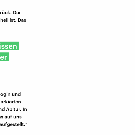
urück. Der
ell ist. Das
issen
er
login und
arkierten
d Abitur. In
as auf uns
ufgestellt."