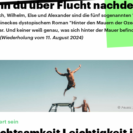
enn du über Flucht nachd
ich, Wilhelm, Else und Alexander sind die fünf sogenannten
ineckes dystopischem Roman "Hinter den Mauern der Ozea
war. Und keiner weiß genau, was sich hinter der Mauer befind
(Wiederholung vom 11. August 2024)
©
Pexels 
rt sein
chtsamkeit Leichtigkeit 