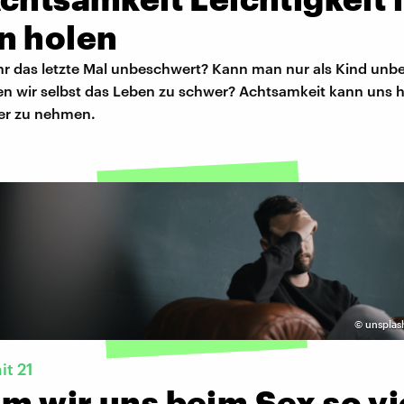
n holen
hr das letzte Mal unbeschwert? Kann man nur als Kind unb
n wir selbst das Leben zu schwer? Achtsamkeit kann uns he
ter zu nehmen.
©
unsplash
it 21
m wir uns beim Sex so vi