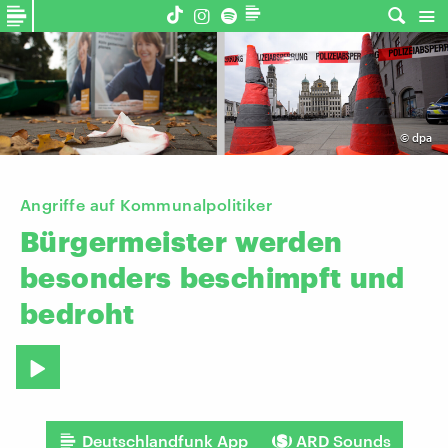
©
dpa
Angriffe auf Kommunalpolitiker
Bürgermeister
werden
besonders
beschimpft
und
bedroht
Deutschlandfunk App
ARD Sounds