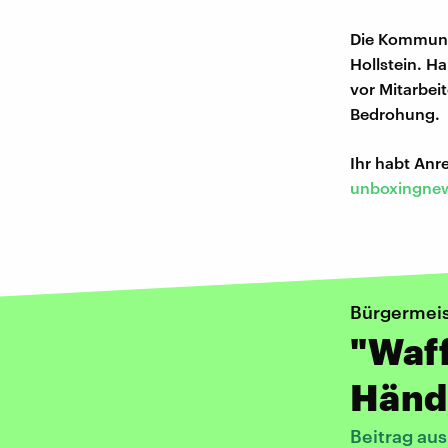
Die Kommunal
Hollstein. H
vor Mitarbei
Bedrohung.
Ihr habt An
unboxingnew
Bürgermeis
"Waff
Händ
Beitrag au