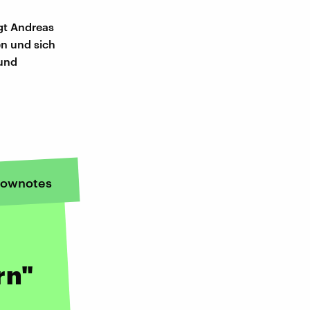
gt Andreas
n und sich
 und
ownotes
rn"