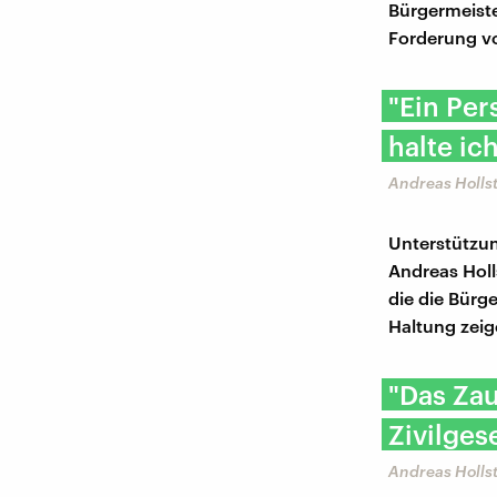
Bürgermeiste
Forderung v
"Ein Per
halte ic
Andreas Hollst
Unterstützun
Andreas Holl
die die Bürg
Haltung zeig
"Das Zau
Zivilges
Andreas Hollst