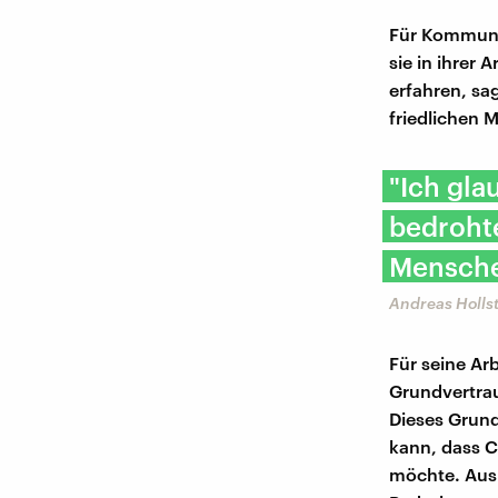
Für Kommunal
sie in ihrer
erfahren, sa
friedlichen M
"Ich gla
bedrohten
Mensche
Andreas Hollst
Für seine Arb
Grundvertrau
Dieses Grund
kann, dass 
möchte. Aus 