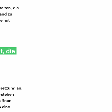
alten, die
tand zu
ie mit
t, die
ssetzung an.
rstehen
affnen
o eine