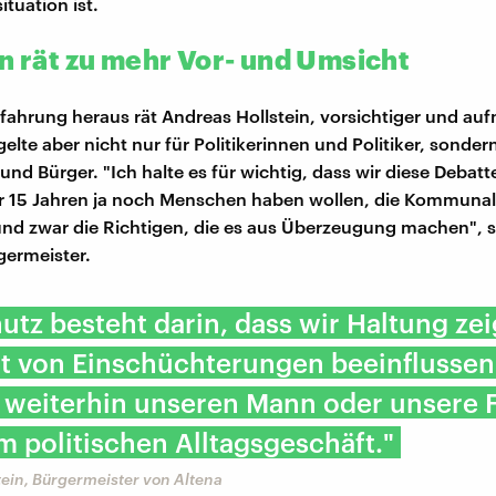
tuation ist.
in rät zu mehr Vor- und Umsicht
rfahrung heraus rät Andreas Hollstein, vorsichtiger und a
gelte aber nicht nur für Politikerinnen und Politiker, sondern
nd Bürger. "Ich halte es für wichtig, dass wir diese Debatt
er 15 Jahren ja noch Menschen haben wollen, die Kommunalp
und zwar die Richtigen, die es aus Überzeugung machen", s
germeister.
utz besteht darin, dass wir Haltung ze
t von Einschüchterungen beeinflussen
 weiterhin unseren Mann oder unsere 
m politischen Alltagsgeschäft."
ein, Bürgermeister von Altena