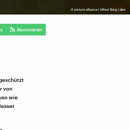
©
picture alliance | Oliver Berg | dpa
ts
Abonnieren
geschützt
r von
uso wie
Messer
en