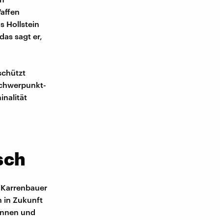
affen
s Hollstein
das sagt er,
schützt
Schwerpunkt-
nalität
sch
-Karrenbauer
 in Zukunft
rinnen und