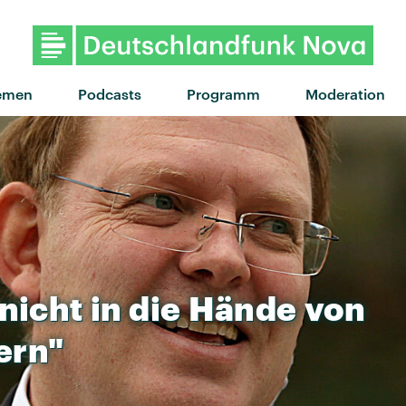
emen
Podcasts
Programm
Moderation
nicht
in
die
Hände
von
ern"