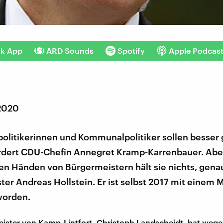
nk App
ARD Sounds
Spotify
Apple Podcas
 2020
litikerinnen und Kommunalpolitiker sollen besser 
rdert CDU-Chefin Annegret Kramp-Karrenbauer. Abe
den Händen von Bürgermeistern hält sie nichts, gena
er Andreas Hollstein. Er ist selbst 2017 mit einem 
worden.
ister von Kamp-Lintfort, Christoph Landscheidt, hat weg