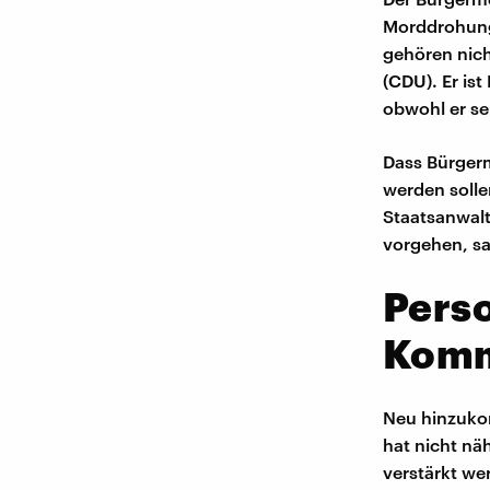
Morddrohung
gehören nich
(CDU). Er ist
obwohl er se
Dass Bürger
werden solle
Staatsanwalt
vorgehen, sa
Pers
Kommu
Neu hinzuko
hat nicht nä
verstärkt we