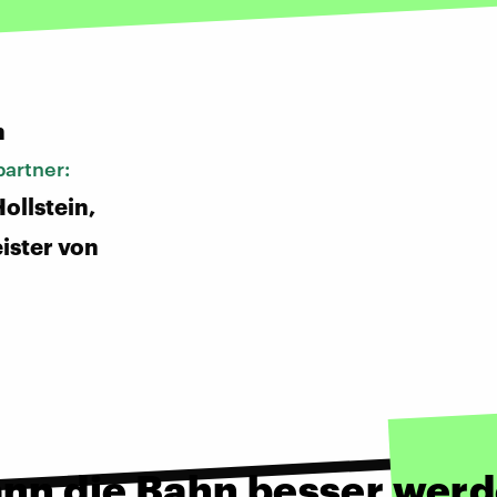
:
n
artner:
ollstein,
ister von
ann die Bahn besser wer