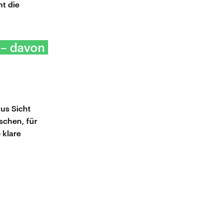
ht die
 – davon
aus Sicht
schen, für
 klare