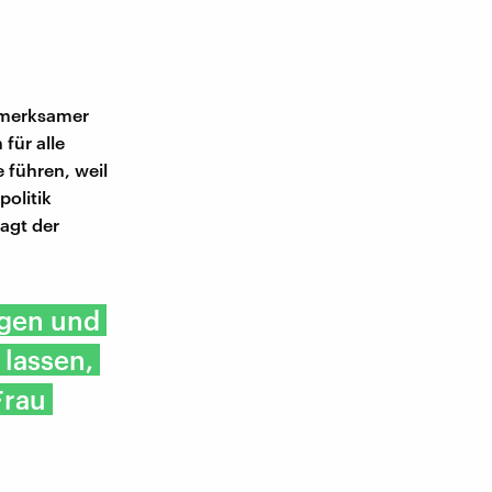
ufmerksamer
 für alle
e führen, weil
olitik
agt der
igen und
 lassen,
Frau