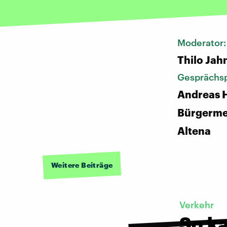
Moderator
Thilo Jah
Gesprächsp
Andreas H
Bürgerme
Altena
Weitere Beiträge
Verkehr
So k