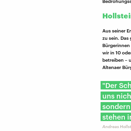
Bedrohungssi
Hollste
Aus seiner E
zu sein. Das 
Bürgerinnen u
wir in 10 od
betreiben – 
Altenaer Bür
"Der Sch
uns nich
sondern
stehen i
Andreas Hollst