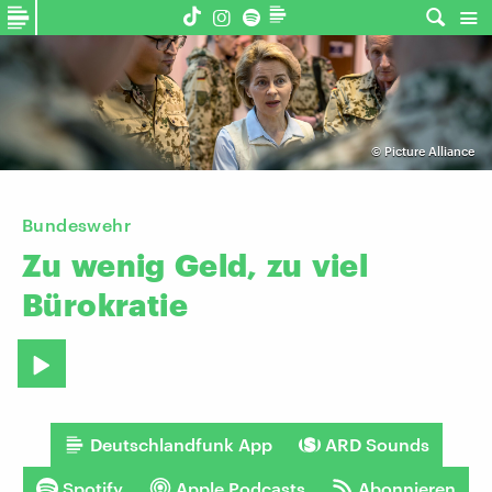
©
Picture Alliance
Bundeswehr
Zu
wenig
Geld,
zu
viel
Bürokratie
Deutschlandfunk App
ARD Sounds
Spotify
Apple Podcasts
Abonnieren