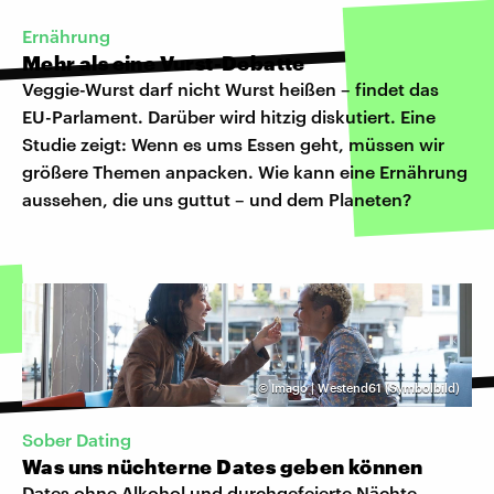
Ernährung
Mehr als eine Vurst-Debatte
Veggie-Wurst darf nicht Wurst heißen – findet das
EU-Parlament. Darüber wird hitzig diskutiert. Eine
Studie zeigt: Wenn es ums Essen geht, müssen wir
größere Themen anpacken. Wie kann eine Ernährung
aussehen, die uns guttut – und dem Planeten?
©
Imago | Westend61 (Symbolbild)
Sober Dating
Was uns nüchterne Dates geben können
Dates ohne Alkohol und durchgefeierte Nächte,