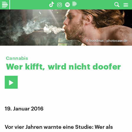
©
froodmat | photocase.de
Cannabis
Wer
kifft,
wird
nicht
doofer
19. Januar 2016
Vor vier Jahren warnte eine Studie: Wer als