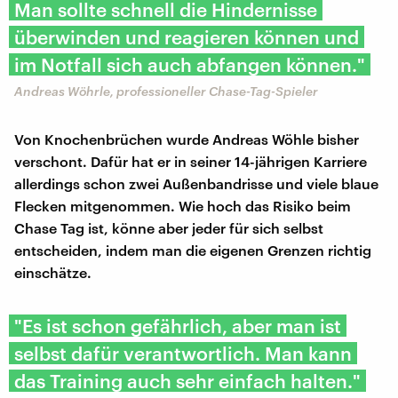
Man sollte schnell die Hindernisse
überwinden und reagieren können und
im Notfall sich auch abfangen können."
Andreas Wöhrle, professioneller Chase-Tag-Spieler
Von Knochenbrüchen wurde Andreas Wöhle bisher
verschont. Dafür hat er in seiner 14-jährigen Karriere
allerdings schon zwei Außenbandrisse und viele blaue
Flecken mitgenommen. Wie hoch das Risiko beim
Chase Tag ist, könne aber jeder für sich selbst
entscheiden, indem man die eigenen Grenzen richtig
einschätze.
"Es ist schon gefährlich, aber man ist
selbst dafür verantwortlich. Man kann
das Training auch sehr einfach halten."