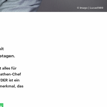
©
Imago | Lucas1989
it
etagen.
 alles für
opathen-Chef
DER ist ein
smerkmal, das
g