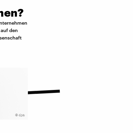
rnen?
 Unternehmen
 auf den
ssenschaft
©
dpa