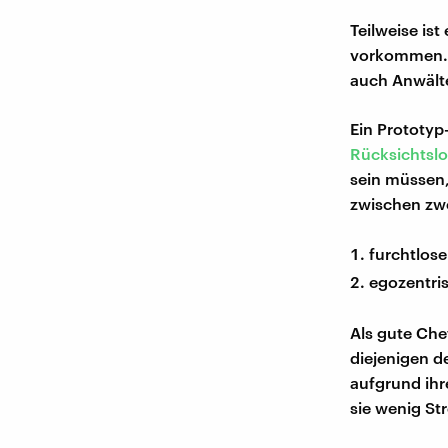
Teilweise is
vorkommen. D
auch Anwälte
Ein Prototyp
Rücksichtslo
sein müssen,
zwischen zw
furchtlos
egozentris
Als gute Che
diejenigen d
aufgrund ihr
sie wenig St