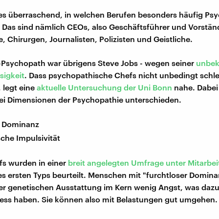
t es überraschend, in welchen Berufen besonders häufig P
as sind nämlich CEOs, also Geschäftsführer und Vorstän
, Chirurgen, Journalisten, Polizisten und Geistliche.
-Psychopath war übrigens Steve Jobs - wegen seiner
unbe
sigkeit
. Dass psychopathische Chefs nicht unbedingt schl
 legt eine
aktuelle Untersuchung der Uni Bonn
nahe. Dabei
ei Dimensionen der Psychopathie unterschieden.
e Dominanz
che Impulsivität
fs wurden in einer
breit angelegten Umfrage unter Mitarbei
es ersten Typs beurteilt. Menschen mit "furchtloser Domin
er genetischen Ausstattung im Kern wenig Angst, was dazu 
ress haben. Sie können also mit Belastungen gut umgehen.