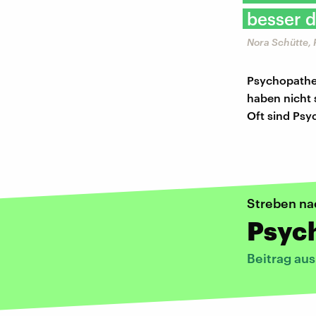
besser d
Nora Schütte, 
Psychopathen
haben nicht 
Oft sind Psy
Streben na
Psyc
Beitrag au