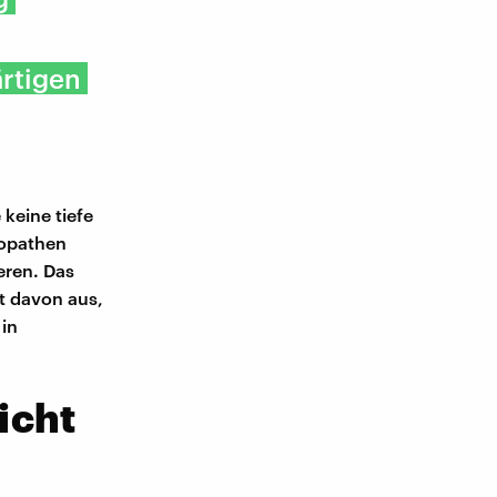
rtigen
keine tiefe
hopathen
eren. Das
t davon aus,
 in
icht