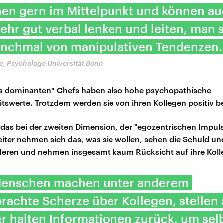
hen gern im Mittelpunkt und können a
ehr gut verbal lenken und leiten, man 
nchmal von manipulativen Tendenzen.
e, Psychologe Universität Bonn
os dominanten" Chefs haben also hohe psychopathische
itswerte. Trotzdem werden sie von ihren Kollegen positiv be
 das bei der zweiten Dimension, der "egozentrischen Impulsi
eiter nehmen sich das, was sie wollen, sehen die Schuld un
deren und nehmen insgesamt kaum Rücksicht auf ihre Koll
Menschen machen unter anderem
achte Scherze über Kollegen, stellen
r halten Informationen zurück, um sel