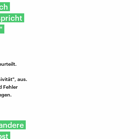
uch
spricht
"
urteilt.
vität", aus.
d Fehler
egen.
 andere
bst