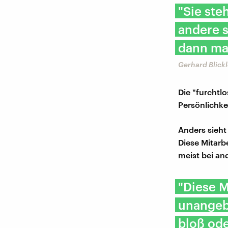
"Sie ste
andere s
dann ma
Gerhard Blickl
Die "furchtl
Persönlichke
Anders sieht
Diese Mitarb
meist bei an
"Diese 
unangebr
bloß ode