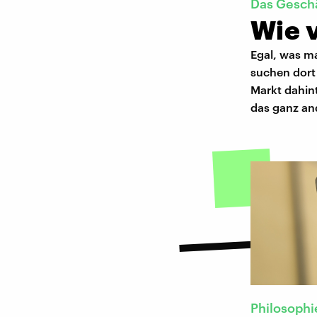
Das Geschä
Wie v
Egal, was m
suchen dort
Markt dahin
das ganz and
Philosophi