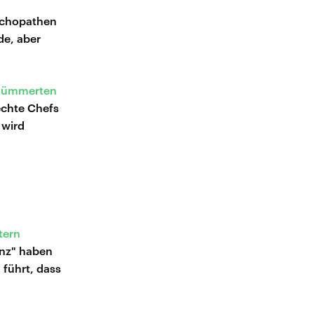
sychopathen
de, aber
kümmerten
echte Chefs
 wird
tern
anz" haben
führt, dass