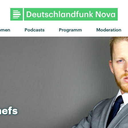
"I Know You'd Kill" von Joy C
emen
Podcasts
Programm
Moderation
efs