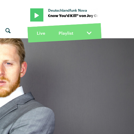
Deutschlandfunk Nova
rookes · "I Know You'd Kill" von Joy Crookes · "I Know You'd Kill" v
Live
Playlist