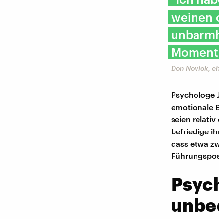
weinen 
unbarmh
Moment f
Don Novick, e
Psychologe J
emotionale 
seien relati
befriedige i
dass etwa zw
Führungsposi
Psych
unbe