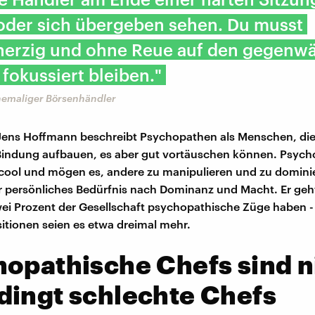
oder sich übergeben sehen. Du musst
erzig und ohne Reue auf den gegenwä
okussiert bleiben."
hemaliger Börsenhändler
ens Hoffmann beschreibt Psychopathen als Menschen, die 
Bindung aufbauen, es aber gut vortäuschen können. Psyc
v cool und mögen es, andere zu manipulieren und zu domini
hr persönliches Bedürfnis nach Dominanz und Macht. Er geh
ei Prozent der Gesellschaft psychopathische Züge haben -
tionen seien es etwa dreimal mehr.
opathische Chefs sind n
dingt schlechte Chefs