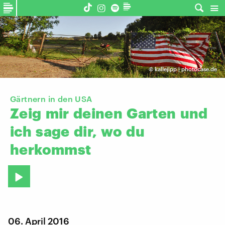
©
kallejipp | photocase.de
Gärtnern in den USA
Zeig
mir
deinen
Garten
und
ich
sage
dir,
wo
du
herkommst
06. April 2016