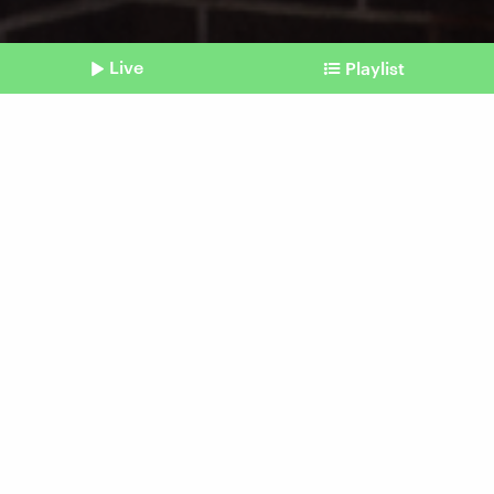
Live
Playlist
©
picture alliance / Anadolu / Jacek Boczarski
Shownotes
Chicago und US-Innenpolitik
Trump setzt in den USA auf
Militarisierung
vom 07. Oktober 2025