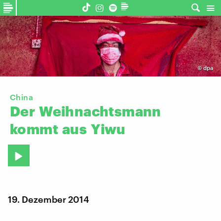
©
dpa
China
Der
Weihnachtsmann
kommt
aus
Yiwu
19. Dezember 2014