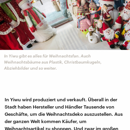
©
dpa
In Yiwu gibt es alles für Weihnachtsfan. Auch
Weihnachtsbäume aus Plastik, Christbaumkugeln,
Abziehbilder und so weiter.
In Yiwu wird produziert und verkauft. Überall in der
Stadt haben Hersteller und Händler Tausende von
Geschäfte, um die Weihnachtsdeko auszustellen. Aus
der ganzen Welt kommen Käufer, um
Weihnachtsartikel zu shoppen. Und zwar im großen