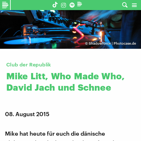
©
Shadowforce | Photocase.de
Club der Republik
Mike
Litt,
Who
Made
Who,
David
Jach
und
Schnee
08. August 2015
Mike hat heute für euch die dänische