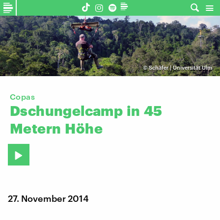
©
Schäfer | Universität Ulm
Copas
Dschungelcamp
in
45
Metern
Höhe
27. November 2014