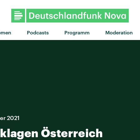
"Start you up" von Master Peace · "Start yo
emen
Podcasts
Programm
Moderation
ber 2021
rklagen Österreich