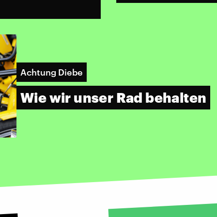
Achtung Diebe
Wie wir unser Rad behalten