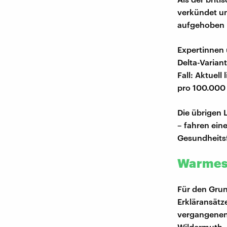
verkündet u
aufgehoben 
Expertinnen 
Delta-Varian
Fall: Aktuel
pro 100.000 
Die übrigen 
– fahren ein
Gesundheitsf
Warmes 
Für den Grun
Erkläransätz
vergangenen 
Wildermuth. 