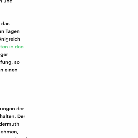
en und
 das
en Tagen
önigreich
nten in den
iger
pfung, so
en einen
rungen der
halten. Der
ildermuth
fnehmen,