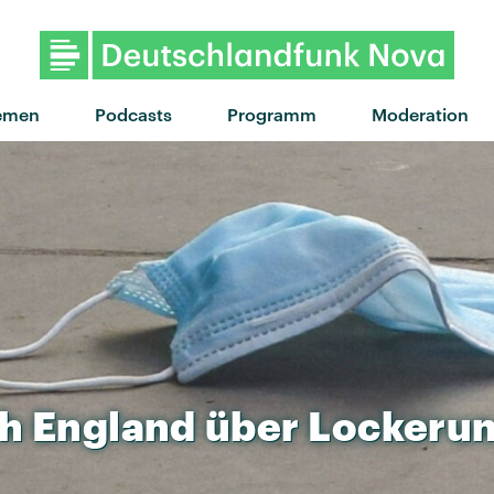
"Light The Way" von Leon Br
emen
Podcasts
Programm
Moderation
h
England
über
Lockeru