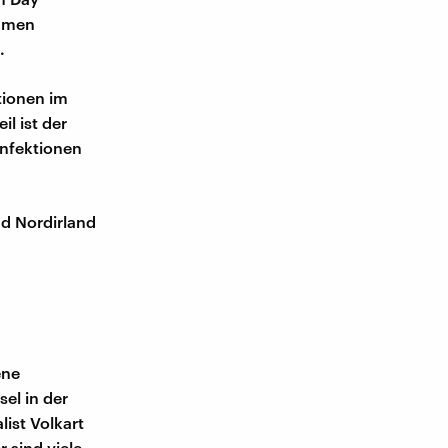
ahmen
.
tionen im
l ist der
infektionen
nd Nordirland
ene
el in der
list Volkart
 sind viele