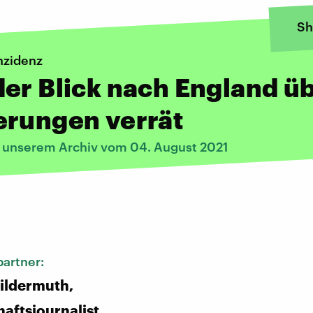
Sh
nzidenz
er Blick nach England ü
erungen verrät
s unserem Archiv vom 04. August 2021
:
artner:
ildermuth,
aftsjournalist