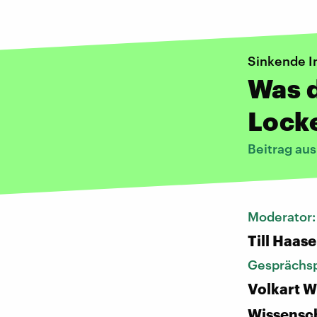
Sinkende I
Was d
Lock
Beitrag au
Moderator
Till Haase
Gesprächsp
Volkart W
Wissensch