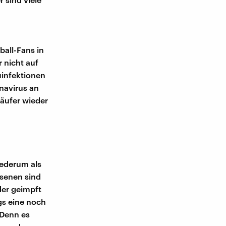
all-Fans in
 nicht auf
infektionen
navirus an
läufer wieder
iederum als
senen sind
er geimpft
gs eine noch
 Denn es