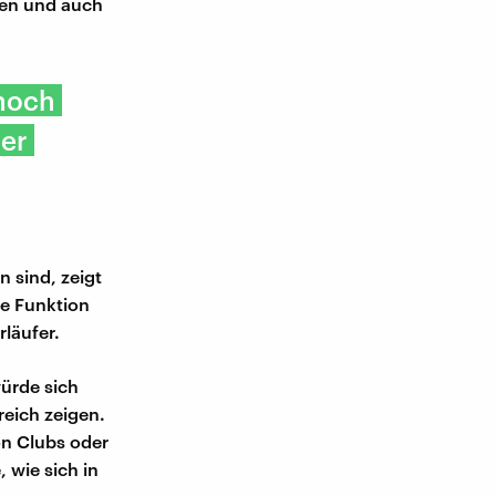
ten und auch
 noch
der
 sind, zeigt
re Funktion
rläufer.
würde sich
eich zeigen.
on Clubs oder
wie sich in