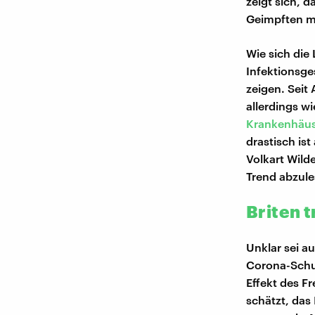
zeigt sich, 
Geimpften mö
Wie sich die
Infektionsg
zeigen. Seit
allerdings w
Krankenhäus
drastisch ist
Volkart Wild
Trend abzule
Briten 
Unklar sei a
Corona-Schut
Effekt des F
schätzt, das