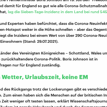
nd damit für England so gut wie alle Corona-Schutzmaßn
hat,
lag die Sieben-Tage-Inzidenz in dem Land bei rund 545
und Experten haben befürchtet, dass die Corona-Neuinfek
ten-Hotspot weiter in die Höhe schnellen – aber das Gegentei
l liegt die Inzidenz bei einem Wert von über 290 Corona-Neu
Einwohnern (Stand: 29.07.2021).
Länder des Vereinigten Königreiches – Schottland, Wales u
e zurückhaltendere Corona-Politik. Boris Johnson ist in
ragen nur für England zuständig.
Wetter, Urlaubszeit, keine EM
d des Rückgangs trotz der Lockerungen gibt es verschied
e. Zum einen haben sich die Menschen auf der britischen Ins
Zeit weniger oft testen lassen, erklärt Wissenschaftsjourna
Zudem ist gerade Urlaubszeit und durch das Sommerwetter