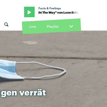
Facts & Feelings
idges · "Light The Way" von Leon Bridges · "Light The Way" von Leo
Live
Playlist
ngen
verrät