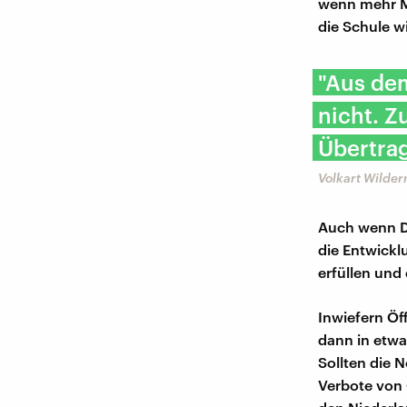
wenn mehr M
die Schule w
"Aus dem
nicht. Z
Übertrag
Volkart Wilder
Auch wenn De
die Entwickl
erfüllen und 
Inwiefern Öf
dann in etwa
Sollten die 
Verbote von