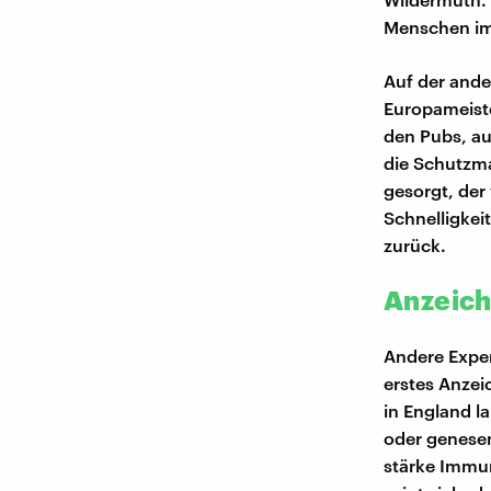
Menschen im
Auf der ande
Europameiste
den Pubs, au
die Schutzm
gesorgt, der
Schnelligkei
zurück.
Anzeich
Andere Exper
erstes Anze
in England l
oder genesen
stärke Immun