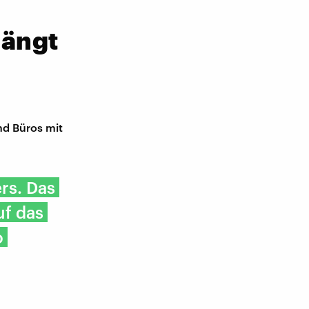
hängt
nd Büros mit
rs. Das
uf das
o