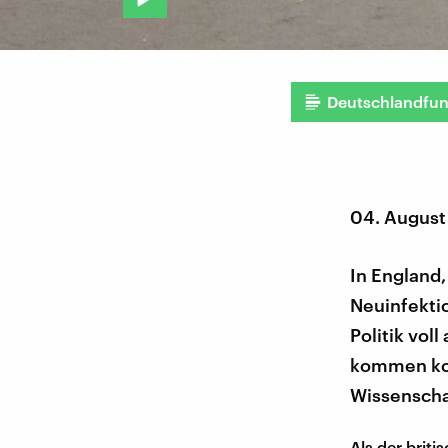
Deutschlandfu
04. August
In England,
Neuinfekti
Politik vol
kommen kon
Wissenschaf
Als der brit