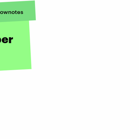
ownotes
ber