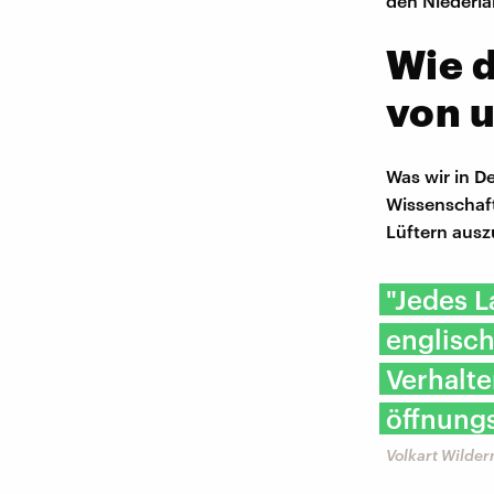
den Niederla
Wie d
von u
Was wir in D
Wissenschaft
Lüftern ausz
"Jedes L
englisch
Verhalte
öffnungs
Volkart Wilder