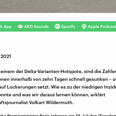
nk App
ARD Sounds
Spotify
Apple Podcas
 2021
 einem der Delta-Varianten-Hotspote, sind die Zahle
onen innerhalb von zehn Tagen schnell gesunken – 
l auf Lockerungen setzt. Wie es zu der niedrigen Inzi
nte und was wir daraus lernen können, erklärt
tsjournalist Volkart Wildermuth.
ische Premierminister Boris Johnson am 19. Juli den "Freedo