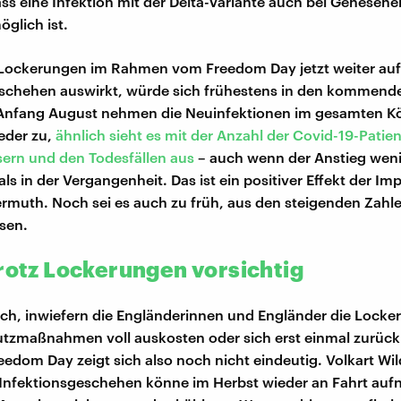
dass eine Infektion mit der Delta-Variante auch bei Genesen
glich ist.
 Lockerungen im Rahmen vom Freedom Day jetzt weiter auf
eschehen auswirkt, würde sich frühestens in den kommend
 Anfang August nehmen die Neuinfektionen im gesamten K
ieder zu,
ähnlich sieht es mit der Anzahl der Covid-19-Patie
ern und den Todesfällen aus
– auch wenn der Anstieg wen
 als in der Vergangenheit. Das ist ein positiver Effekt der Im
ermuth. Noch sei es auch zu früh, aus den steigenden Zahl
sen.
trotz Lockerungen vorsichtig
uch, inwiefern die Engländerinnen und Engländer die Locke
zmaßnahmen voll auskosten oder sich erst einmal zurück
reedom Day zeigt sich also noch nicht eindeutig. Volkart W
 Infektionsgeschehen könne im Herbst wieder an Fahrt au