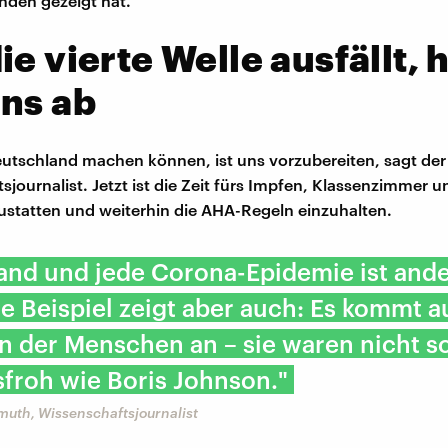
nden gezeigt hat.
ie vierte Welle ausfällt, 
ns ab
eutschland machen können, ist uns vorzubereiten, sagt der
sjournalist. Jetzt ist die Zeit fürs Impfen, Klassenzimmer u
ustatten und weiterhin die AHA-Regeln einzuhalten.
and und jede Corona-Epidemie ist ande
e Beispiel zeigt aber auch: Es kommt a
n der Menschen an – sie waren nicht s
froh wie Boris Johnson."
muth, Wissenschaftsjournalist