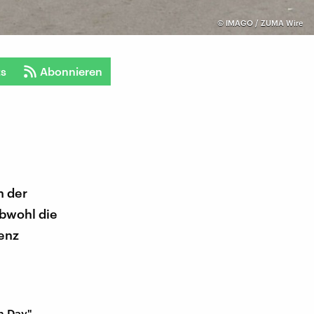
©
IMAGO / ZUMA Wire
ts
Abonnieren
n der
obwohl die
denz
m Day"