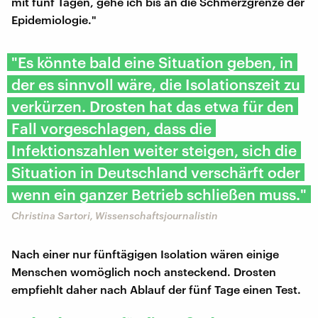
mit fünf Tagen, gehe ich bis an die Schmerzgrenze der
Epidemiologie."
"Es könnte bald eine Situation geben, in
der es sinnvoll wäre, die Isolationszeit zu
verkürzen. Drosten hat das etwa für den
Fall vorgeschlagen, dass die
Infektionszahlen weiter steigen, sich die
Situation in Deutschland verschärft oder
wenn ein ganzer Betrieb schließen muss."
Christina Sartori, Wissenschaftsjournalistin
Nach einer nur fünftägigen Isolation wären einige
Menschen womöglich noch ansteckend. Drosten
empfiehlt daher nach Ablauf der fünf Tage einen Test.