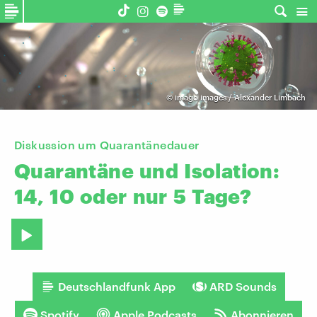
©
imago images / Alexander Limbach
Diskussion um Quarantänedauer
Quarantäne
und
Isolation:
14,
10
oder
nur
5
Tage?
Deutschlandfunk App
ARD Sounds
Spotify
Apple Podcasts
Abonnieren