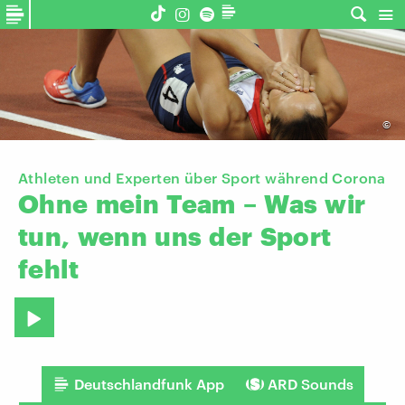
©
Athleten und Experten über Sport während Corona
Ohne
mein
Team
–
Was
wir
tun,
wenn
uns
der
Sport
fehlt
Deutschlandfunk App
ARD Sounds