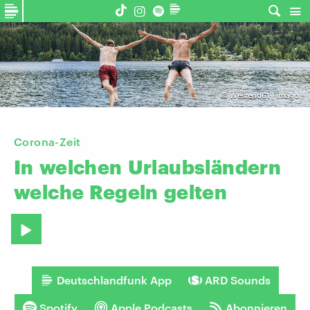
©
Westend61 | imago
Corona-Zeit
In
welchen
Urlaubsländern
welche
Regeln
gelten
Deutschlandfunk App
ARD Sounds
Spotify
Apple Podcasts
Abonnieren