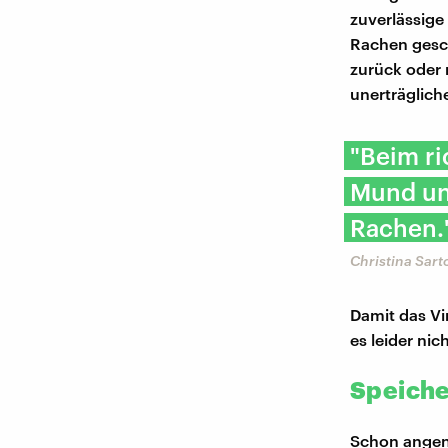
zuverlässige
Rachen gesch
zurück oder 
unerträglich
"Beim ri
Mund und
Rachen.
Christina Sart
Damit das Vi
es leider nich
Speiche
Schon angen