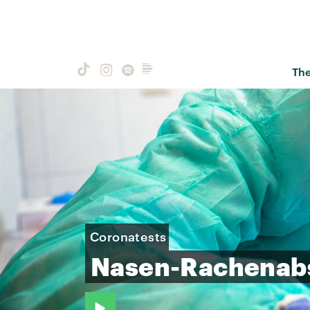
Th
Coronatests
Nasen-Rachenabs