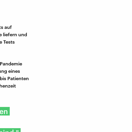
s auf
e liefern und
e Tests
e Pandemie
ung eines
bis Patienten
chenzeit
sen