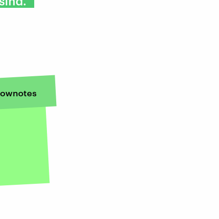
sind."
ownotes