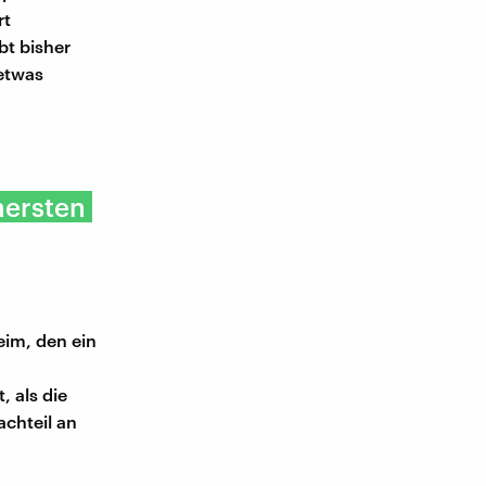
rt
bt bisher
 etwas
hersten
eim, den ein
, als die
achteil an