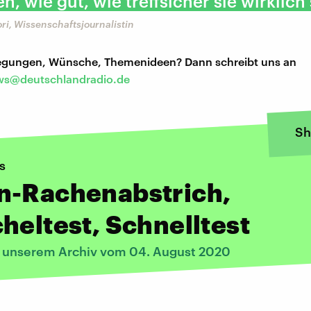
en, wie gut, wie treffsicher sie wirklich 
ori, Wissenschaftsjournalistin
regungen, Wünsche, Themenideen? Dann schreibt uns an
s@deutschlandradio.de
Sh
s
n-Rachenabstrich,
heltest, Schnelltest
s unserem Archiv vom 04. August 2020