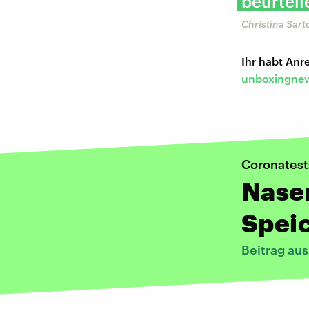
beurteil
Christina Sart
Ihr habt An
unboxingnew
Coronatest
Nase
Speic
Beitrag au