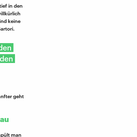
ief in den
llkürlich
ind keine
artori.
 den
 den
nfter geht
nau
spült man