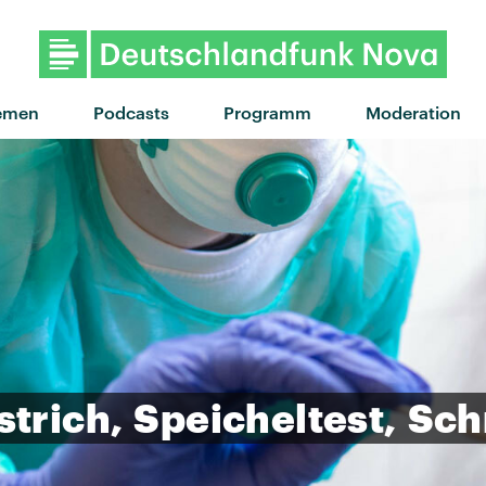
"My Body Isn't Ready" v
emen
Podcasts
Programm
Moderation
trich,
Speicheltest,
Sch