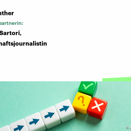
:
nther
artnerin:
Sartori,
aftsjournalistin
©