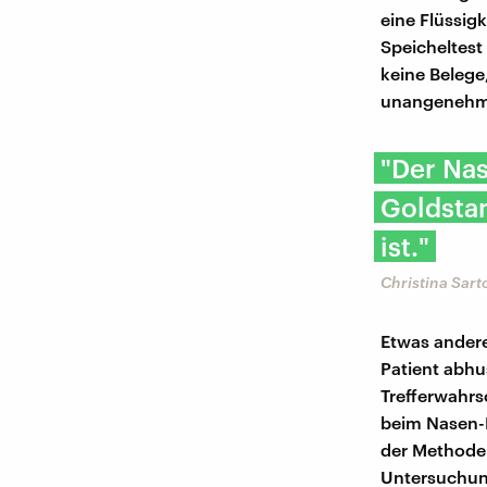
eine Flüssig
Speicheltest
keine Belege
unangenehme 
"Der Nas
Goldstan
ist."
Christina Sart
Etwas andere
Patient abhu
Trefferwahrsc
beim Nasen-R
der Methode:
Untersuchung 