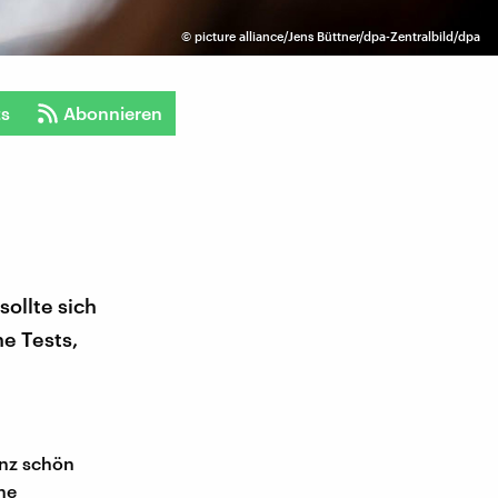
©
picture alliance/Jens Büttner/dpa-Zentralbild/dpa
ts
Abonnieren
sollte sich
he Tests,
anz schön
ne