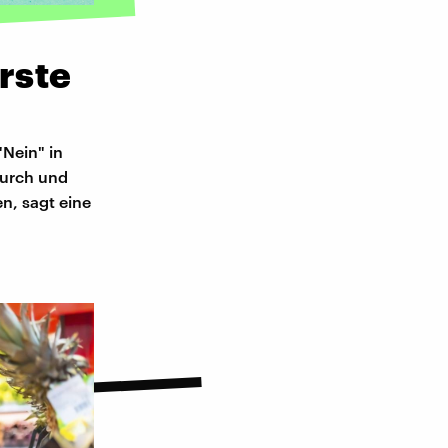
rste
"Nein" in
durch und
n, sagt eine