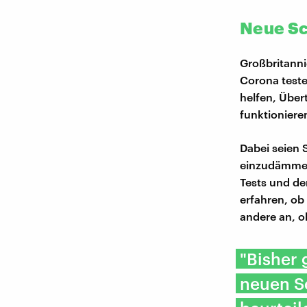
Neue Sc
Großbritanni
Corona teste
helfen, Über
funktioniere
Dabei seien 
einzudämmen,
Tests und de
erfahren, ob 
andere an, o
"Bisher 
neuen Sc