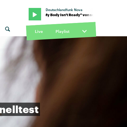
Deutschlandfunk Nova
on sombr · "My Body Isn't Ready" von sombr · "My Body Isn't Ready
Live
Playlist
nelltest