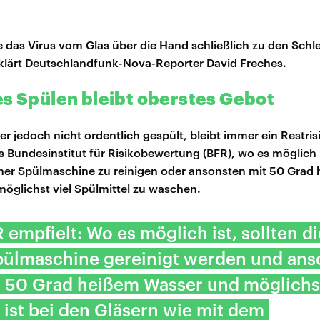
 das Virus vom Glas über die Hand schließlich zu den Sch
klärt Deutschlandfunk-Nova-Reporter David Freches.
es Spülen bleibt oberstes Gebot
er jedoch nicht ordentlich gespült, bleibt immer ein Restri
s Bundesinstitut für Risikobewertung (BFR), wo es möglich i
iner Spülmaschine zu reinigen oder ansonsten mit 50 Grad
öglichst viel Spülmittel zu waschen.
 empfielt: Wo es möglich ist, sollten d
Spülmaschine gereinigt werden und ans
d 50 Grad heißem Wasser und möglichst
s ist bei den Gläsern wie mit dem