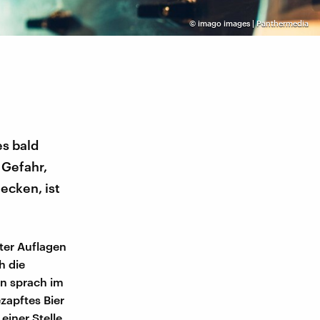
©
imago images | Panthermedia
es bald
 Gefahr,
ecken, ist
ter Auflagen
h die
en sprach im
zapftes Bier
einer Stelle