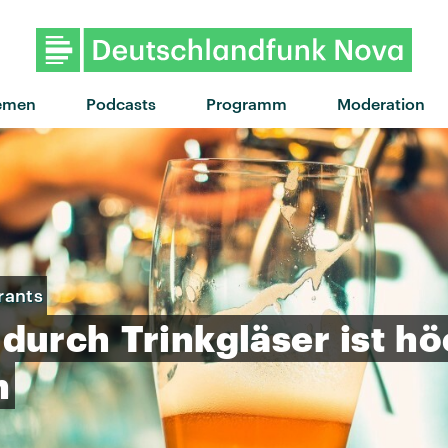
"Anxiety" von Doechii · "An
emen
Podcasts
Programm
Moderation
rants
durch
Trinkgläser
ist
hö
h