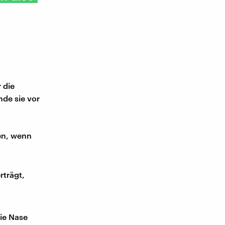
r
 die
de sie vor
en, wenn
rträgt,
ie Nase