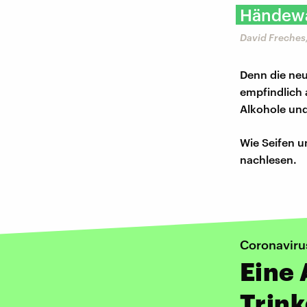
Händewas
David Freches
Denn die neu
empfindlich 
Alkohole und
Wie Seifen u
nachlesen.
Coronaviru
Eine
Trink