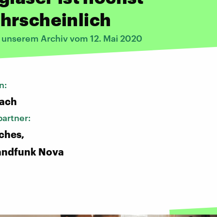
hrscheinlich
s unserem Archiv vom 12. Mai 2020
n:
bach
artner:
ches,
andfunk Nova