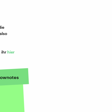
die
also
 ihr
hier
ownotes