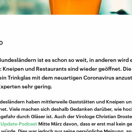
20
Bundesländern ist es schon so weit, in anderen wird 
: Kneipen und Restaurants sind wieder geöffnet. Die
ein Trinkglas mit dem neuartigen Coronavirus anzust
Experten sehr gering.
desländern haben mittlerweile Gaststätten und Kneipen un
net. Viele machen sich deshalb Gedanken darüber, wie hoc
efahr durch Gläser ist. Auch der Virologe Christian Drost
-Update-Podcast
Mitte März davon, dass er erst mal kein ge
 würde. Dies war jedoch nur seine persönliche Meinung, an 