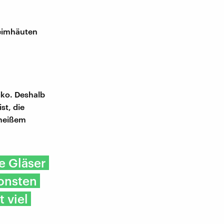
leimhäuten
siko. Deshalb
st, die
 heißem
ie Gläser
onsten
 viel