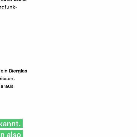
andfunk-
ein Bierglas
wiesen.
daraus
kannt.
n also