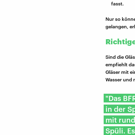
fasst.
Nur so könne
gelangen, er
Richtig
Sind die Gläs
empfiehlt da
Gläser mit e
Wasser und m
"Das BFR
in der 
mit run
Spüli. E