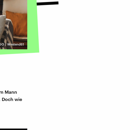
GO / Westend61
rem Mann
. Doch wie