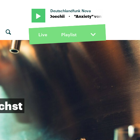
Deutschlandfunk Nova
xiety" von Doechii · "Anxiety" von Doechii
Live
Playlist
chst