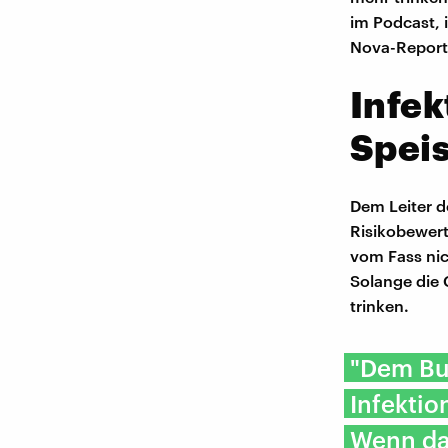
im Podcast, 
Nova-Report
Infek
Spei
Dem Leiter d
Risikobewert
vom Fass nic
Solange die 
trinken.
"Dem Bun
Infektio
Wenn das