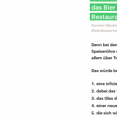
das Bier
Restaur
Karsten Nöckle
Risikobewertu
Denn bei dem
Speiseröhre 
allem über Tr
Das würde be
eine infiz
dabei das 
das Glas d
einer neue
die sich 