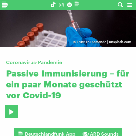
©
Trust Tru Katsande | unsplash.com
Coronavirus-Pandemie
Passive
Immunisierung
–
für
ein
paar
Monate
geschützt
vor
Covid-19
Deutschlandfunk App
ARD Sounds