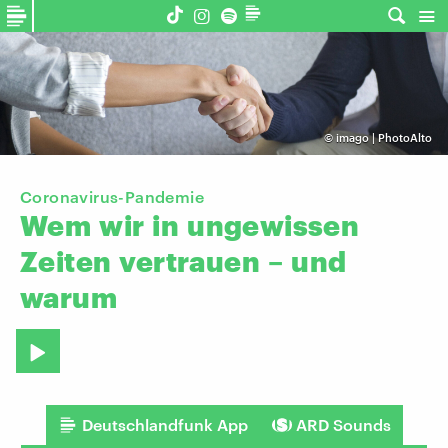
©
imago | PhotoAlto
Coronavirus-Pandemie
Wem
wir
in
ungewissen
Zeiten
vertrauen
–
und
warum
Deutschlandfunk App
ARD Sounds