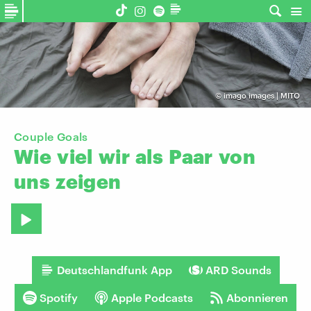
©
imago images | MITO
Couple Goals
Wie
viel
wir
als
Paar
von
uns
zeigen
Deutschlandfunk App
ARD Sounds
Spotify
Apple Podcasts
Abonnieren