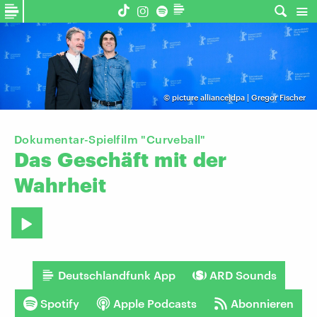
©
picture alliance|dpa | Gregor Fischer
Dokumentar-Spielfilm "Curveball"
Das
Geschäft
mit
der
Wahrheit
Deutschlandfunk App
ARD Sounds
Spotify
Apple Podcasts
Abonnieren