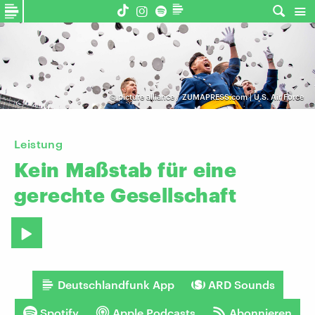
©
picture alliance / ZUMAPRESS.com | U.S. Air Force
Leistung
Kein
Maßstab
für
eine
gerechte
Gesellschaft
Deutschlandfunk App
ARD Sounds
Spotify
Apple Podcasts
Abonnieren