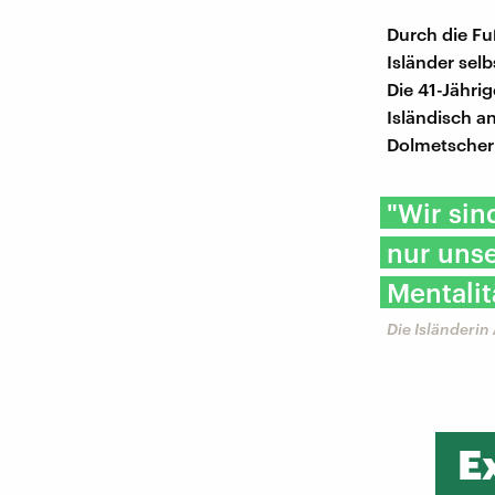
Durch die Fu
Isländer selb
Die 41-Jährig
Isländisch a
Dolmetscher
"Wir sin
nur uns
Mentalit
Die Isländerin
E