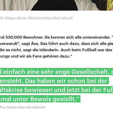
er Sieger dieser EM jetzt schon fest: Island!
und 330.000 Bewohner. Da kennen sich alle untereinander. "
verwandt", sagt Ása. Das führt auch dazu, dass sich alle gle
ibt es nicht, sagt die Isländerin. Auch beim Fußball war das
Jungs und wir als Fans gehören dazu."
d einfach eine sehr enge Gesellschaft, 
nsteht. Das haben wir schon bei der
ftskrise bewiesen und jetzt bei der Fu
mal unter Beweis gestellt."
 Ása Sylvia über die Isländer