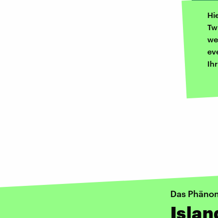
Hi
Tw
we
ev
Ih
Das Phänom
Isla