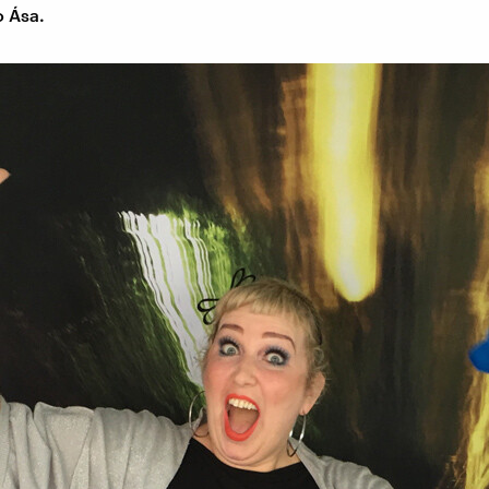
o Ása.