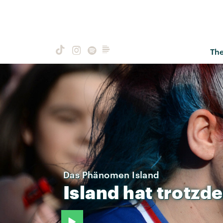
Th
Das Phänomen Island
Island
hat
trotzd