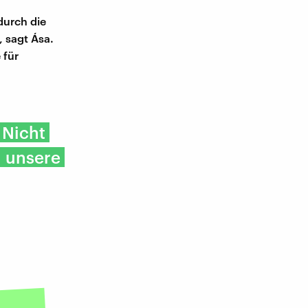
durch die
, sagt Ása.
 für
 Nicht
 unsere