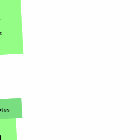
,
t
tes
n