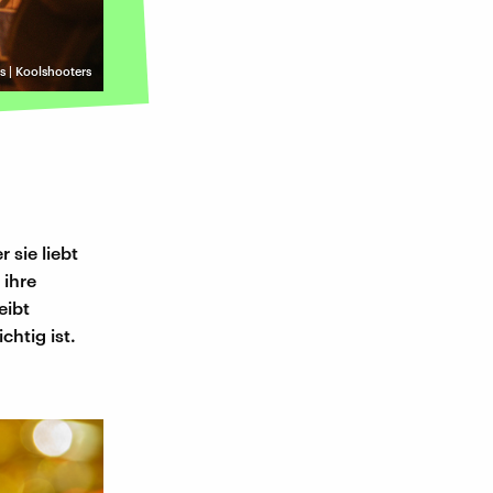
s | Koolshooters
 sie liebt
 ihre
eibt
chtig ist.