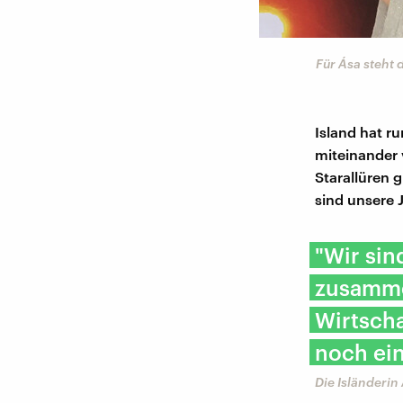
Für Ása steht d
Island hat r
miteinander 
Starallüren g
sind unsere 
"Wir sin
zusamme
Wirtscha
noch ein
Die Isländerin