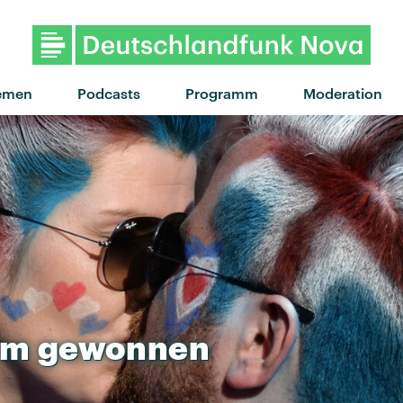
"C’est La Vie" von Dagny · "C’est 
emen
Podcasts
Programm
Moderation
em
gewonnen