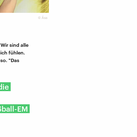
©
Ása
Wir sind alle
ich fühlen.
 so. "Das
die
ßball-EM