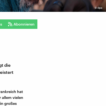
©
dpa
ts
Abonnieren
gt die
eistert
rankreich hat
 allem vielen
ein großes