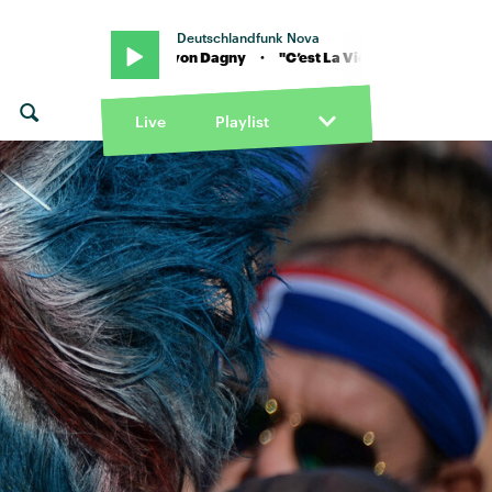
Deutschlandfunk Nova
La Vie" von Dagny · "C’est La Vie" von Dagny
Live
Playlist