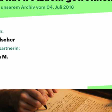
s unserem Archiv vom 04. Juli 2016
n:
lscher
artnerin:
a M.