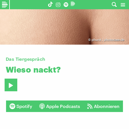
©
phunk | photocase.de
Das Tiergespräch
Wieso
nackt?
Spotify
Apple Podcasts
Abonnieren