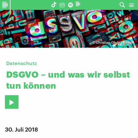
©
Christian Ohde | imago
Datenschutz
DSGVO
–
und
was
wir
selbst
tun
können
30. Juli 2018