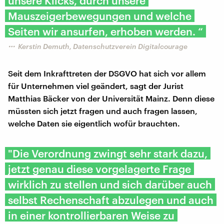
unsere Klicks, durch unsere
Mauszeigerbewegungen und welche
Seiten wir ansurfen, erhoben werden. “
Kerstin Demuth, Datenschutzverein Digitalcourage
Seit dem Inkrafttreten der DSGVO hat sich vor allem
für Unternehmen viel geändert, sagt der Jurist
Matthias Bäcker von der Universität Mainz. Denn diese
müssten sich jetzt fragen und auch fragen lassen,
welche Daten sie eigentlich wofür brauchten.
"Die Verordnung zwingt sehr stark dazu,
jetzt genau diese vorgelagerte Frage
wirklich zu stellen und sich darüber auch
selbst Rechenschaft abzulegen und auch
in einer kontrollierbaren Weise zu