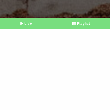
Live
Playlist
©
IMAGO / ZUMA Press Wire
Shownotes
Besserer Verkehrsfluss
Verkehrssündern mit KI auf
der Spur
Beitrag aus unserem Archiv vom 23. Juni 2025