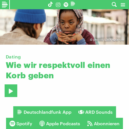
©
pexels I jack sparrow
Dating
Wie
wir
respektvoll
einen
Korb
geben
Deutschlandfunk App
ARD Sounds
Spotify
Apple Podcasts
Abonnieren