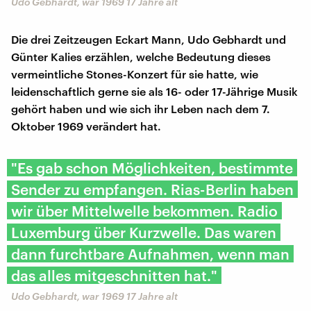
Udo Gebhardt, war 1969 17 Jahre alt
Die drei Zeitzeugen Eckart Mann, Udo Gebhardt und
Günter Kalies erzählen, welche Bedeutung dieses
vermeintliche Stones-Konzert für sie hatte, wie
leidenschaftlich gerne sie als 16- oder 17-Jährige Musik
gehört haben und wie sich ihr Leben nach dem 7.
Oktober 1969 verändert hat.
"Es gab schon Möglichkeiten, bestimmte
Sender zu empfangen. Rias-Berlin haben
wir über Mittelwelle bekommen. Radio
Luxemburg über Kurzwelle. Das waren
dann furchtbare Aufnahmen, wenn man
das alles mitgeschnitten hat."
Udo Gebhardt, war 1969 17 Jahre alt