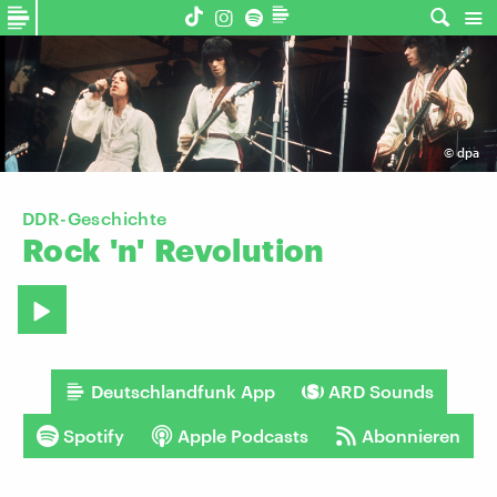
©
dpa
DDR-Geschichte
Rock
'n'
Revolution
Deutschlandfunk App
ARD Sounds
Spotify
Apple Podcasts
Abonnieren