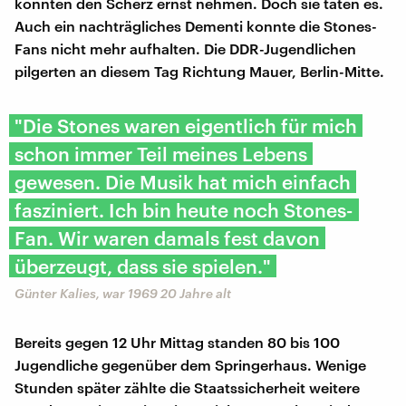
könnten den Scherz ernst nehmen. Doch sie taten es.
Auch ein nachträgliches Dementi konnte die Stones-
Fans nicht mehr aufhalten. Die DDR-Jugendlichen
pilgerten an diesem Tag Richtung Mauer, Berlin-Mitte.
"Die Stones waren eigentlich für mich
schon immer Teil meines Lebens
gewesen. Die Musik hat mich einfach
fasziniert. Ich bin heute noch Stones-
Fan. Wir waren damals fest davon
überzeugt, dass sie spielen."
Günter Kalies, war 1969 20 Jahre alt
Bereits gegen 12 Uhr Mittag standen 80 bis 100
Jugendliche gegenüber dem Springerhaus. Wenige
Stunden später zählte die Staatssicherheit weitere