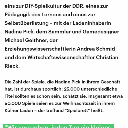
eins zur DIY-Spielkultur der DDR, eines zur
Pädagogik des Lernens und eines zur
Selbstüberlistung – mit der Ladeninhaberin
Nadine Pick, dem Sammler und Gamedesigner
Michael Geithner, der
Erziehungswissenschaftlerin Andrea Schmid
und dem Wirtschaftswissenschaftler Christian
Rieck.
Die Zahl der Spiele, die Nadine Pick in ihrem Geschäft
hat, ist durchaus sportlich: 25.000 unterschiedliche
Titel sollten es schon sein, schätzt sie. Insgesamt etwa
50.000 Spiele seien es zur Weihnachtszeit in ihrem
Kölner Laden – der treffend "Spielbrett" heißt.
"Wir versuchen, jeden Tag ein kleines,