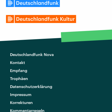
Deutschlandfunk Nova
Kontakt
Empfang
Trophäen
Datenschutzerklärung
Impressum
Korrekturen
Kommentarregeln