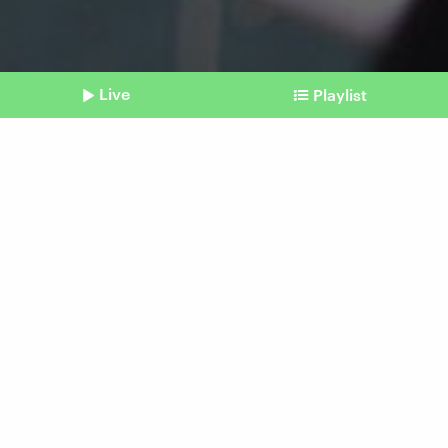
Live
Playlist
©
imago | UPI Photo
Shownotes
Deal mit den USA
Das Rahmenabkommen aus
der Sicht des Irans
vom 16. Juni 2026