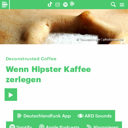
©
Yakuzastinger | photocase.de
Deconstructed Coffee
Wenn
Hipster
Kaffee
zerlegen
Deutschlandfunk App
ARD Sounds
Spotify
Apple Podcasts
Abonnieren