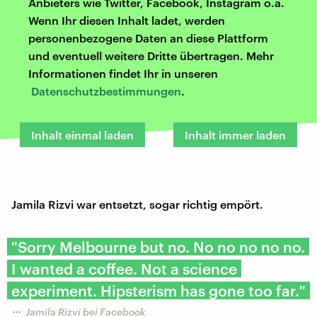
Anbieters wie Twitter, Facebook, Instagram o.ä.
Wenn Ihr diesen Inhalt ladet, werden
personenbezogene Daten an diese Plattform
und eventuell weitere Dritte übertragen. Mehr
Informationen findet Ihr in unseren
Datenschutzbestimmungen
.
Inhalt einmal laden
Inhalt immer laden
Jamila Rizvi war entsetzt, sogar richtig empört.
"Sorry Melbourne but no. No no no no no.
I wanted a coffee. Not a science
experiment. Hipsterism has gone too far."
Jamila Rizvi bei Facebook