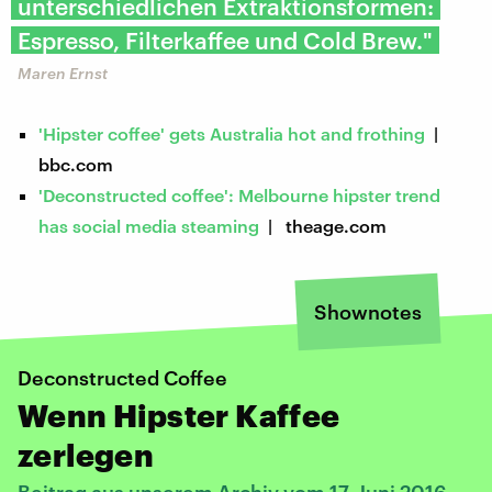
unterschiedlichen Extraktionsformen:
Espresso, Filterkaffee und Cold Brew."
Maren Ernst
'Hipster coffee' gets Australia hot and frothing
|
bbc.com
'Deconstructed coffee': Melbourne hipster trend
has social media steaming
| theage.com
Shownotes
Deconstructed Coffee
Wenn Hipster Kaffee
zerlegen
Beitrag aus unserem Archiv vom 17. Juni 2016