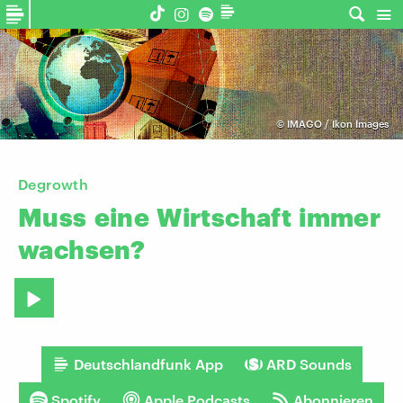
©
IMAGO / Ikon Images
Degrowth
Muss
eine
Wirtschaft
immer
wachsen?
Deutschlandfunk App
ARD Sounds
Spotify
Apple Podcasts
Abonnieren