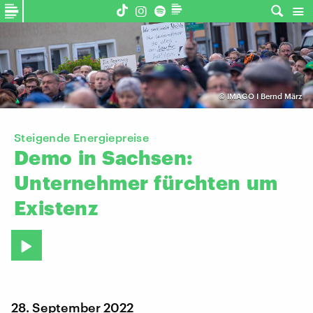
©
IMAGO I Bernd März
Steigende Energiepreise
Demo
in
Sachsen:
Unternehmer
fürchten
um
Existenz
28. September 2022