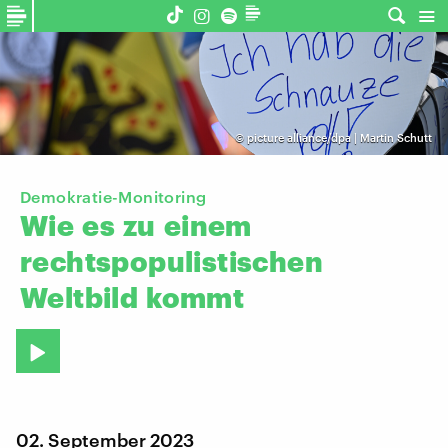
©
picture alliance/dpa | Martin Schutt
Demokratie-Monitoring
Wie
es
zu
einem
rechtspopulistischen
Weltbild
kommt
02. September 2023