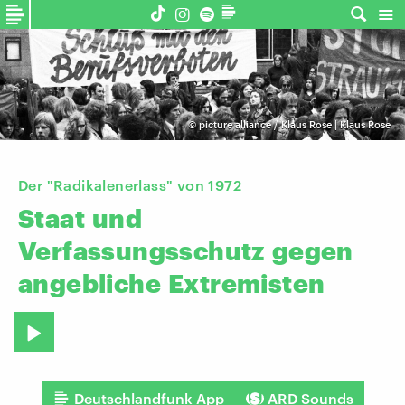
©
picture alliance / Klaus Rose | Klaus Rose
Der "Radikalenerlass" von 1972
Staat
und
Verfassungsschutz
gegen
angebliche
Extremisten
Deutschlandfunk App
ARD Sounds