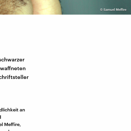
©
Samuel Meffire
 schwarzer
ewaffneten
hriftsteller
dlichkeit an
d
l Meffire,