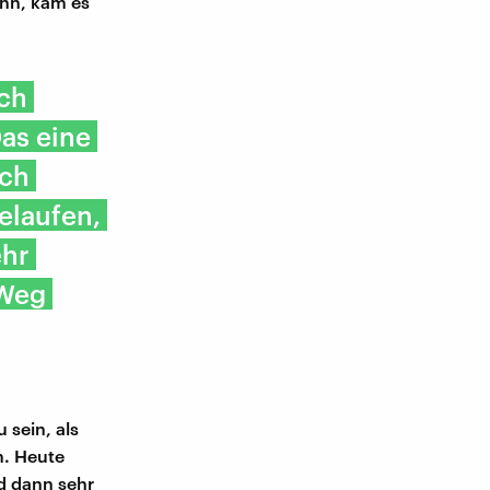
ann, kam es
och
as eine
och
elaufen,
ehr
 Weg
 sein, als
n. Heute
nd dann sehr