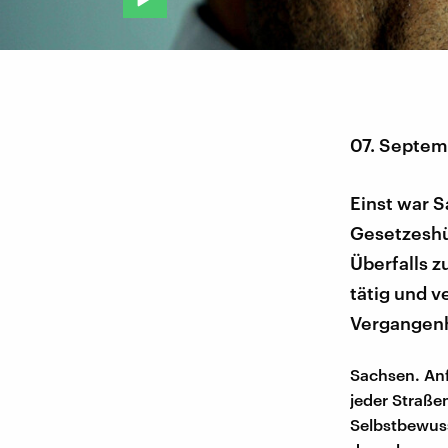
07. Septem
Einst war S
Gesetzeshü
Überfalls z
tätig und v
Vergangenh
Sachsen. Anf
jeder Straße
Selbstbewusst