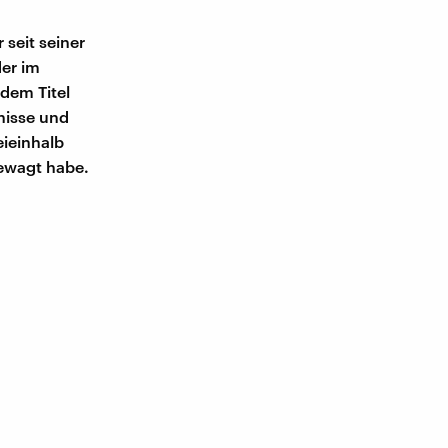
 seit seiner
der im
dem Titel
nisse und
eieinhalb
gewagt habe.