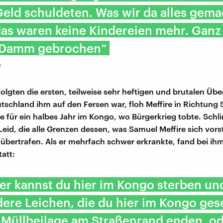
eld schuldeten. Was wir da alles gema
as waren keine Kindereien mehr. Ganz 
 Damm gebrochen“
e
olgten die ersten, teilweise sehr heftigen und brutalen Überf
eutschland ihm auf den Fersen war, floh Meffire in Richtung 
e für ein halbes Jahr im Kongo, wo Bürgerkrieg tobte. Schl
eid, die alle Grenzen dessen, was Samuel Meffire sich vors
 übertrafen. Als er mehrfach schwer erkrankte, fand bei ihm
att:
er kannst du hier im Kongo sterben un
dere Leichen, die du hier im Kongo ge
s Müllbeilage am Straßenrand enden, o