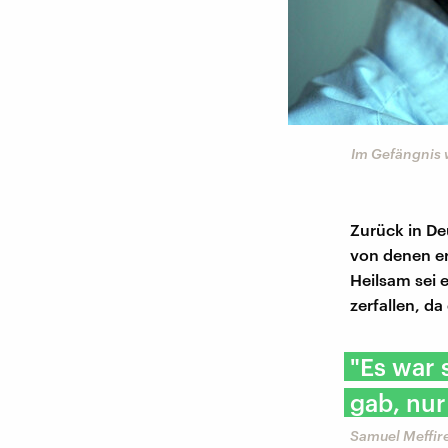
Im Gefängnis 
Zurück in De
von denen er
Heilsam sei 
zerfallen, d
"Es war 
gab, nur
Samuel Meffir