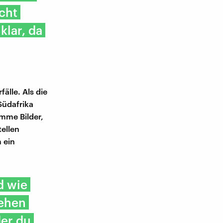
cht
klar, da
älle. Als die
Südafrika
imme Bilder,
tellen
 ein
d wie
sehen
der du