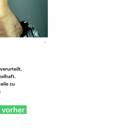
©
erurteilt,
elhaft.
eile zu
:
 vorher