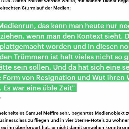
 DDR-Zeiten Polizist werden wollte, mit seinem Dienst beg
elrechten Sturmlauf der Medien:
 Medienrun, das kann man heute nur n
ziehen, wenn man den Kontext sieht. D
 plattgemacht worden und in diesen n
en Trümmern ist halt vieles nicht so g
ätte sein sollen. Und da hat sich eine s
e Form von Resignation und Wut ihren
 Es war eine üble Zeit"
e
ichelte es Samuel Meffire sehr, begehrtes Medienobjekt zu
Businessclass zu fliegen und in vier Sterne-Hotels zu wohne
s es ihn überfordert hat, er nicht damit umgehen konnte u