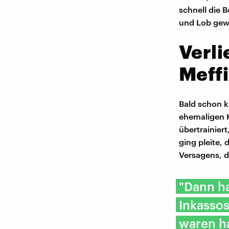
schnell die 
und Lob gewe
Verli
Meffi
Bald schon k
ehemaligen K
übertrainiert
ging pleite,
Versagens, d
"Dann ha
Inkasso
waren h