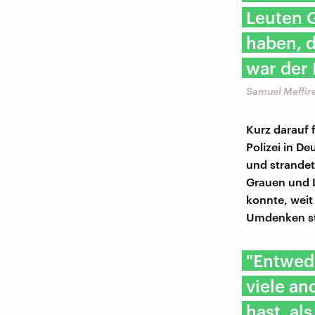
Leuten G
haben, d
war der
Samuel Meffir
Kurz darauf f
Polizei in D
und strandet
Grauen und L
konnte, weit
Umdenken st
"Entwed
viele an
hast, al