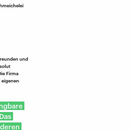
chmeichelei
 Freunden und
solut
Die Firma
s eigenen
angbare
 Das
nderen