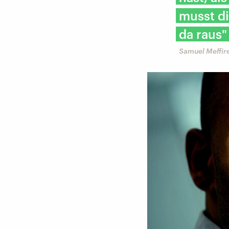
musst di
da raus"
Samuel Meffir