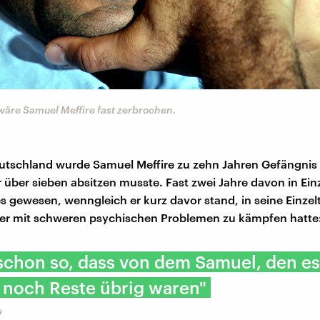
wäre Samuel Meffire fast zerbrochen.
utschland wurde Samuel Meffire zu zehn Jahren Gefängnis v
 über sieben absitzen musste. Fast zwei Jahre davon in Einz
es gewesen, wenngleich er kurz davor stand, in seine Einzelt
a er mit schweren psychischen Problemen zu kämpfen hatte
schon so, dass von dem Samuel, den es
 noch Reste übrig waren"
e