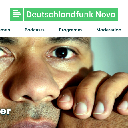
"I Will Wait" von Mumford & Sons
emen
Podcasts
Programm
Moderation
er