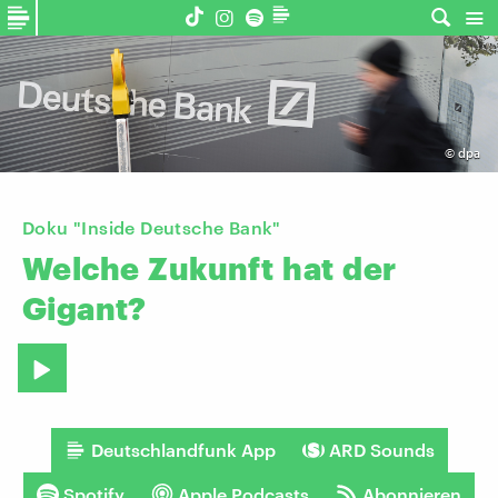
©
dpa
Doku "Inside Deutsche Bank"
Welche
Zukunft
hat
der
Gigant?
Deutschlandfunk App
ARD Sounds
Spotify
Apple Podcasts
Abonnieren