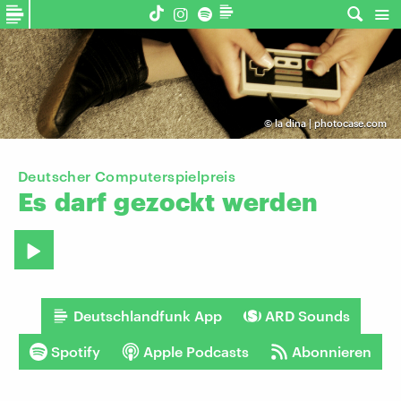
©
la dina | photocase.com
Deutscher Computerspielpreis
Es
darf
gezockt
werden
Deutschlandfunk App
ARD Sounds
Spotify
Apple Podcasts
Abonnieren